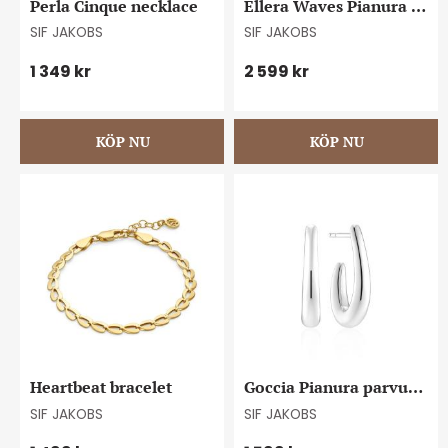
Perla Cinque necklace
Ellera Waves Pianura 
bangle
SIF JAKOBS
SIF JAKOBS
1 349
kr
2 599
kr
Heartbeat bracelet
Goccia Pianura parvus 
earrings
SIF JAKOBS
SIF JAKOBS