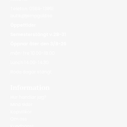
Telefon: 0589-13961
butik@jempguld.se
Öppettider
Semesterstängt v.28-31
Öppnar åter den 3/8-26
mån-fre 10.00-18.00
Lunch 14.00-14.30
Röda dagar stängt
Information
Hur handlar jag?
Mina sidor
Köpvillkor
Om oss
Kundtjänst