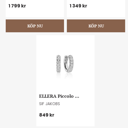
1 799
kr
1 349
kr
ELLERA Piccolo 
earrings
SIF JAKOBS
849
kr