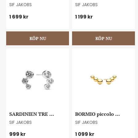
#56
earrings goldplated
SIF JAKOBS
SIF JAKOBS
1 699
kr
1 199
kr
SARDINIEN TRE 
BORMIO piccolo 
earrings
earrings goldplated
SIF JAKOBS
SIF JAKOBS
999
kr
1 099
kr