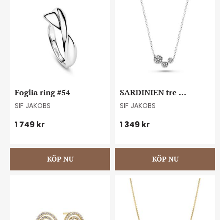
Foglia ring #54
SARDINIEN tre 
necklace
SIF JAKOBS
SIF JAKOBS
1 749
kr
1 349
kr