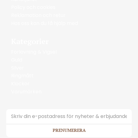
Policy och cookies
Reklamation och retur
Hos oss kan du få hjälp med
Kategorier
Förlovning & Vigsel
Guld
Silver
Ringmått
Klockor
Varumärken
PRENUMERERA