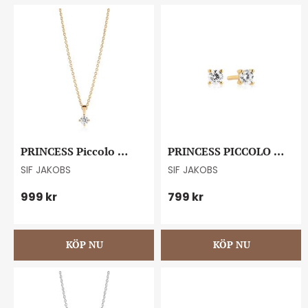
PRINCESS Piccolo 
PRINCESS PICCOLO 
pendant necklace
EARRINGS
SIF JAKOBS
SIF JAKOBS
999
kr
799
kr