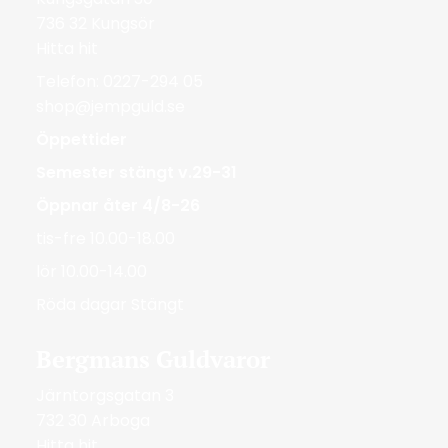
736 32 Kungsör
Hitta hit
Telefon: 0227-294 05
shop@jempguld.se
Öppettider
Semester stängt v.29-31
Öppnar åter 4/8-26
tis-fre 10.00-18.00
lör 10.00-14.00
Röda dagar Stängt
Bergmans Guldvaror
Järntorgsgatan 3
732 30 Arboga
Hitta hit