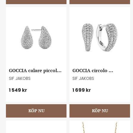
GOCCIA calare piccolo 
GOCCIA circolo 
earrings
earrings
SIF JAKOBS
SIF JAKOBS
1 549
kr
1 699
kr