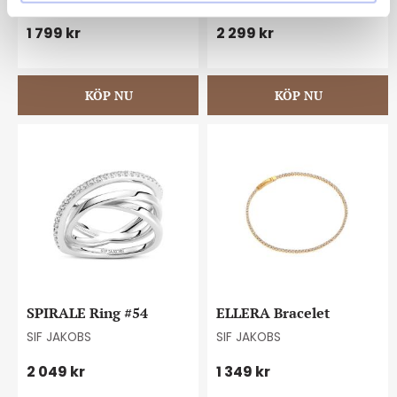
1 799
kr
2 299
kr
SPIRALE Ring #54
ELLERA Bracelet
SIF JAKOBS
SIF JAKOBS
2 049
kr
1 349
kr