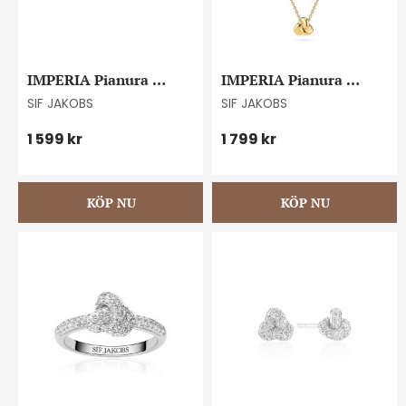
IMPERIA Pianura 
IMPERIA Pianura 
piccolo earrings
piccolo necklace
SIF JAKOBS
SIF JAKOBS
1 599
kr
1 799
kr