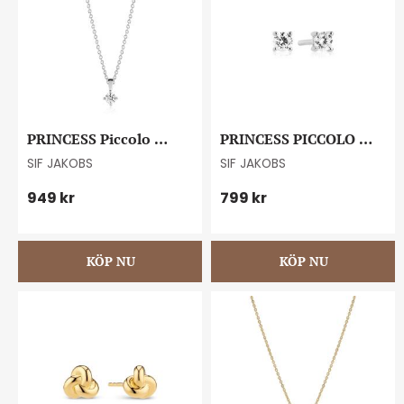
PRINCESS Piccolo 
PRINCESS PICCOLO 
pendant necklace
EARRINGS
SIF JAKOBS
SIF JAKOBS
949
kr
799
kr