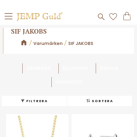
Frakt 59kr
Kundv
Meny
Favorite
SIF JAKOBS
Varumärken
SIF JAKOBS
ARMBAND
HALSBAND
RINGAR
ÖRHÄNGEN
FILTRERA
SORTERA