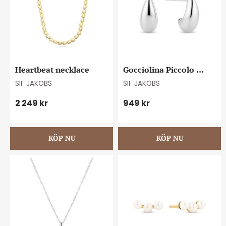
Heartbeat necklace
Gocciolina Piccolo 
earrings
SIF JAKOBS
SIF JAKOBS
2 249
kr
949
kr