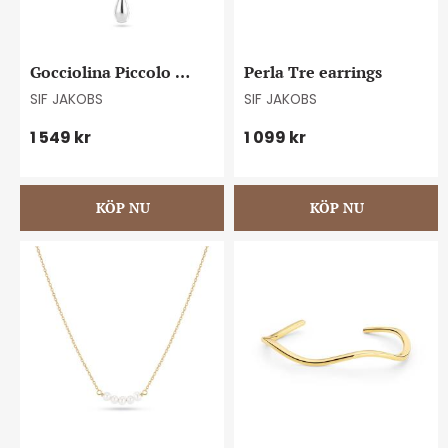
Gocciolina Piccolo 
Perla Tre earrings
necklace
SIF JAKOBS
SIF JAKOBS
1 549
kr
1 099
kr