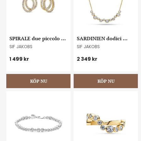
SPIRALE due piccolo 
SARDINIEN dodici 
earrings goldplated
necklace goldplated
SIF JAKOBS
SIF JAKOBS
1 499
kr
2 349
kr