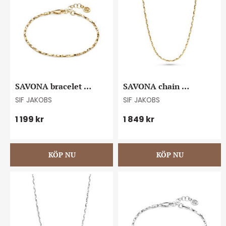
SAVONA bracelet 
SAVONA chain 
goldplated
necklace goldplated
SIF JAKOBS
SIF JAKOBS
1 199
kr
1 849
kr