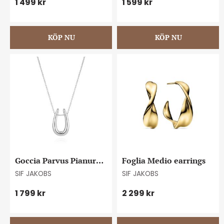
1 499
kr
1 599
kr
Goccia Parvus Pianura 
Foglia Medio earrings
necklace
SIF JAKOBS
SIF JAKOBS
1 799
kr
2 299
kr