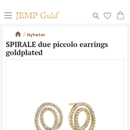
Frakt 59kr
Kundv
Meny
Favorite
Nyheter
SPIRALE due piccolo earrings
goldplated