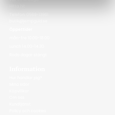
Hitta hit
Telefon: 0589-13961
butik@jempguld.se
Öppettider
mån-fre 10.00-18.00
Lunch 14.00-14.30
Röda dagar stängt
Information
Hur handlar jag?
Mina sidor
Köpvillkor
Om oss
Kundtjänst
Policy och cookies