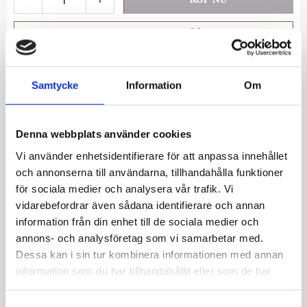
Lägg till i favoriter
Lagerstatus
I lager
Artikelnr
SJ-E2577-CZ-YG
Samtycke
Information
Om
Allmänt
Denna webbplats använder cookies
Vi använder enhetsidentifierare för att anpassa innehållet
Örhängen i 18 karat guldpläterat 925 Sterling
och annonserna till användarna, tillhandahålla funktioner
Silver med polerad yta och handfattade,
för sociala medier och analysera vår trafik. Vi
fasettslipade vita zirkoner.
vidarebefordrar även sådana identifierare och annan
information från din enhet till de sociala medier och
Örhängen mått: längd 15 mm, bredd 13 mm
annons- och analysföretag som vi samarbetar med.
OBS! på bilden bär tjejen storlek grande.
Dessa kan i sin tur kombinera informationen med annan
information som du har tillhandahållit eller som de har
samlat in när du har använt deras tjänster.