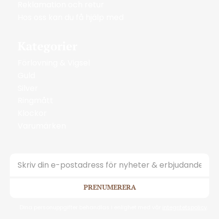
Reklamation och retur
Hos oss kan du få hjälp med
Kategorier
Förlovning & Vigsel
Guld
Silver
Ringmått
Klockor
Varumärken
PRENUMERERA
Dina personuppgifter behandlas i enlighet med vår
integritetspolicy
.