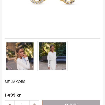
SIF JAKOBS
1 499
kr
-
+