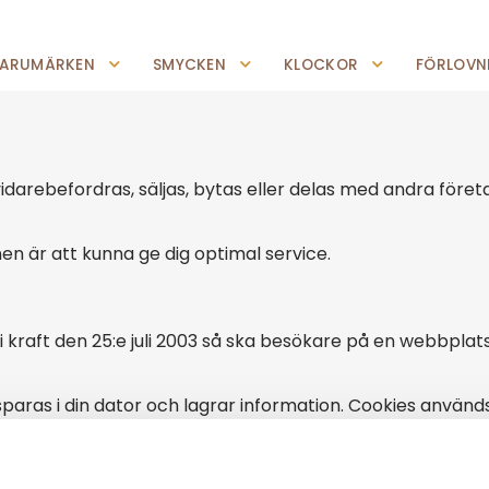
0227-294 05
shop@jempguld.se
Tis-Fre: 10.00-18.00 Lör: 10.00-14.00
ARUMÄRKEN
SMYCKEN
KLOCKOR
FÖRLOVNI
darebefordras, säljas, bytas eller delas med andra företa
en är att kunna ge dig optimal service.
 kraft den 25:e juli 2003 så ska besökare på en webbpla
m sparas i din dator och lagrar information. Cookies anvä
, så kallade session cookies. När du är inne och surfar p