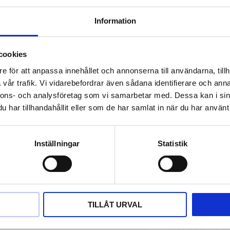
till exempel gälla vad du har lagt i din varukorg, eller om
s.
Session cookies lagras inte permanent i din dator, utan
Information
 som kan avaktivera session cookies. Oftast går det också
cookies
 webbplats, kommer webbplatsen inte att fungera tillfred
e för att anpassa innehållet och annonserna till användarna, tillh
vår trafik. Vi vidarebefordrar även sådana identifierare och anna
ring av din IP-adress för mätning av besöksfrekvens.
nnons- och analysföretag som vi samarbetar med. Dessa kan i sin
har tillhandahållit eller som de har samlat in när du har använt 
rgmans Guldvaror
Inställningar
Statistik
Information
Hur handlar jag?
ntorgsgatan 3
Mina sidor
 30 Arboga
a hit
Köpvillkor
Om oss
TILLÅT URVAL
efon: 0589-13961
Kundtjänst
ik@jempguld.se