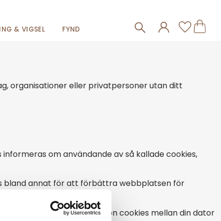
Frakt 59kr
Kundva
Favorit
NG & VIGSEL
FYND
g, organisationer eller privatpersoner utan ditt
ts informeras om användande av så kallade cookies,
nds bland annat för att förbättra webbplatsen för
å en webbsida, skickas session cookies mellan din dator