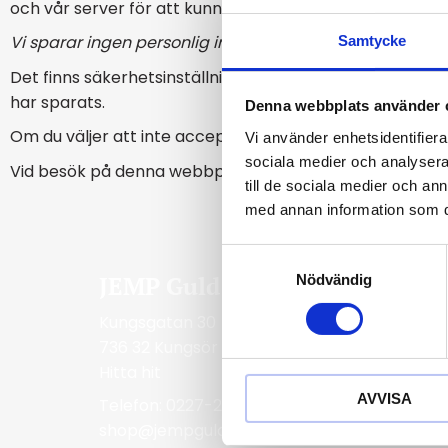
och vår server för att kunna utbyta information. Det kan 
Vi sparar ingen personlig information via session cookie
Samtycke
Det finns säkerhetsinställningar i de flesta webbläsare
har sparats.
Denna webbplats använder 
Om du väljer att inte acceptera session cookies på vår
Vi använder enhetsidentifierar
sociala medier och analysera 
Vid besök på denna webbplats sker automatisk registre
till de sociala medier och a
med annan information som du 
S
JEMP Guld
Be
Nödvändig
a
m
Kungsgatan 30
Jär
t
736 32 Kungsör
732
y
Hitta hit
Hitt
c
AVVISA
k
Telefon: 0227-294 05
Tel
e
shop@jempguld.se
but
s