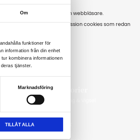
 du är inloggad på Mina sidor.
 försvinner när du stänger din webbläsare.
Om
 bra att ta bort eventuella session cookies som redan
sställande.
andahålla funktioner för
n information från din enhet
 tur kombinera informationen
deras tjänster.
Marknadsföring
Kategorier
Förlovning & Vigsel
Guld
Silver
Ringmått
TILLÅT ALLA
Klockor