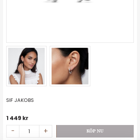
SIF JAKOBS
1 449
kr
-
+