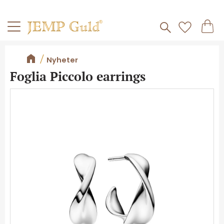
Frakt 59kr
Kundv
Meny
Favorite
Nyheter
Foglia Piccolo earrings