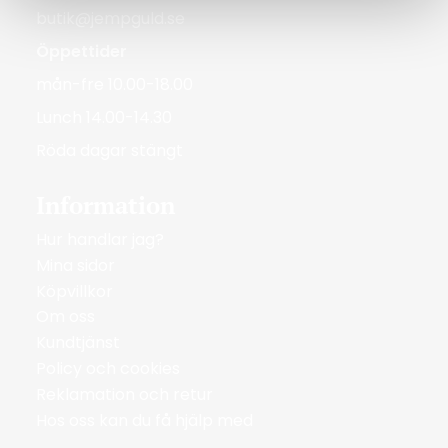
butik@jempguld.se
Öppettider
mån-fre 10.00-18.00
Lunch 14.00-14.30
Röda dagar stängt
Information
Hur handlar jag?
Mina sidor
Köpvillkor
Om oss
Kundtjänst
Policy och cookies
Reklamation och retur
Hos oss kan du få hjälp med