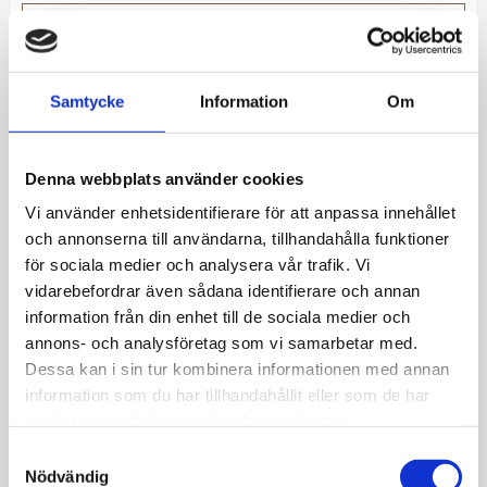
Lägg till i favoriter
Lagerstatus
I lager
Artikelnr
SJ-E2804
Samtycke
Information
Om
Allmänt
Denna webbplats använder cookies
Vi använder enhetsidentifierare för att anpassa innehållet
Örhängen i rodiumpläterat 925 sterlingsilver,
och annonserna till användarna, tillhandahålla funktioner
med polerad yta.
för sociala medier och analysera vår trafik. Vi
vidarebefordrar även sådana identifierare och annan
Örhängen mått: Diameter 16,5 mm, bredd 6
information från din enhet till de sociala medier och
mm
annons- och analysföretag som vi samarbetar med.
Dessa kan i sin tur kombinera informationen med annan
information som du har tillhandahållit eller som de har
samlat in när du har använt deras tjänster.
S
JEMP Guld
Nödvändig
a