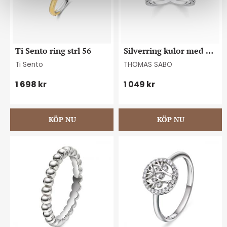
Ti Sento ring strl 56
Silverring kulor med 
stenar
Ti Sento
THOMAS SABO
1 698
kr
1 049
kr