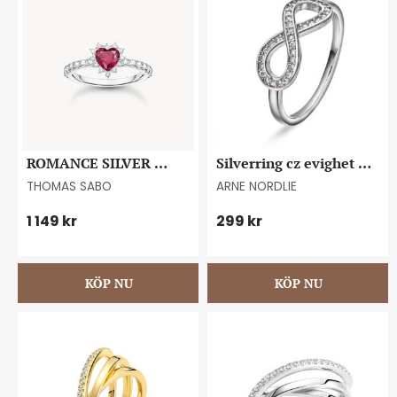
ROMANCE SILVER 
Silverring cz evighet 
HEART RING #56
storlek 58
THOMAS SABO
ARNE NORDLIE
1 149
kr
299
kr