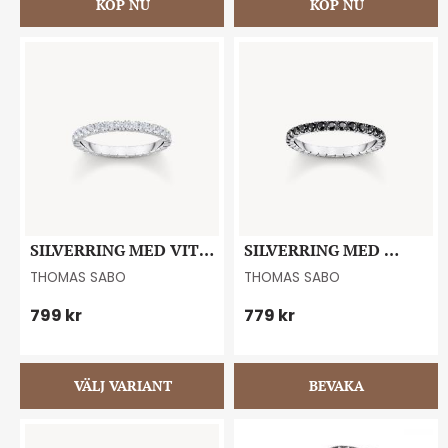
SILVERRING MED VITA 
SILVERRING MED 
ZIRKONIA
SVARTA ZIRKONIA #58
THOMAS SABO
THOMAS SABO
799
kr
779
kr