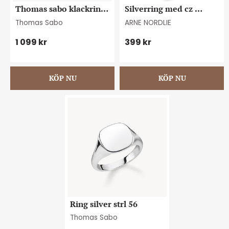
Thomas sabo klackring 
Silverring med cz 
strl58
storlek 56
Thomas Sabo
ARNE NORDLIE
1 099
kr
399
kr
Ring silver strl 56
Thomas Sabo