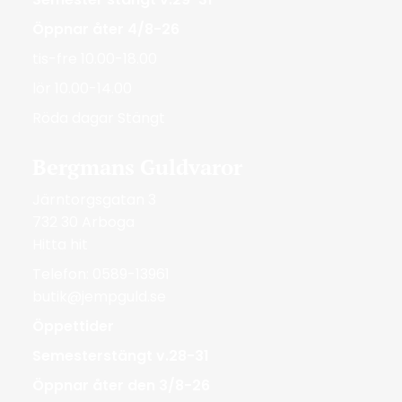
Öppnar åter 4/8-26
tis-fre 10.00-18.00
lör 10.00-14.00
Röda dagar Stängt
Bergmans Guldvaror
Järntorgsgatan 3
732 30 Arboga
Hitta hit
Telefon: 0589-13961
butik@jempguld.se
Öppettider
Semesterstängt v.28-31
Öppnar åter den 3/8-26