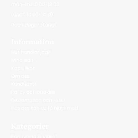
mån-fre 10.00-18.00
Lunch 14.00-14.30
Röda dagar stängt
Information
Hur handlar jag?
Mina sidor
Köpvillkor
Om oss
Kundtjänst
Policy och cookies
Reklamation och retur
Hos oss kan du få hjälp med
Kategorier
Förlovning & Vigsel