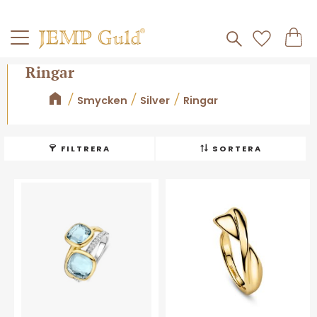
Frakt 59kr
Kundv
Meny
Favorite
Ringar
Smycken
Silver
Ringar
FILTRERA
SORTERA