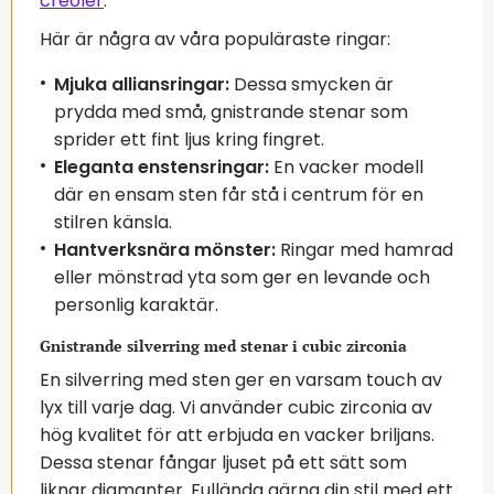
creoler
.
Här är några av våra populäraste ringar:
Mjuka alliansringar:
Dessa smycken är
prydda med små, gnistrande stenar som
sprider ett fint ljus kring fingret.
Eleganta enstensringar:
En vacker modell
där en ensam sten får stå i centrum för en
stilren känsla.
Hantverksnära mönster:
Ringar med hamrad
eller mönstrad yta som ger en levande och
personlig karaktär.
Gnistrande silverring med stenar i cubic zirconia
En silverring med sten ger en varsam touch av
lyx till varje dag. Vi använder cubic zirconia av
hög kvalitet för att erbjuda en vacker briljans.
Dessa stenar fångar ljuset på ett sätt som
liknar diamanter. Fullända gärna din stil med ett