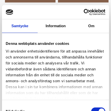
Samtycke
Information
Om
Denna webbplats använder cookies
Vi använder enhetsidentifierare för att anpassa innehållet
och annonserna till användarna, tillhandahålla funktioner
Ti Sento ring strl 56
Ti Sento ring strl 56
för sociala medier och analysera vår trafik. Vi
Ti Sento
Ti Sento
vidarebefordrar även sådana identifierare och annan
1 998
kr
2 398
kr
information från din enhet till de sociala medier och
annons- och analysföretag som vi samarbetar med.
Dessa kan i sin tur kombinera informationen med annan
information som du har tillhandahållit eller som de har
samlat in när du har använt deras tjänster.
S