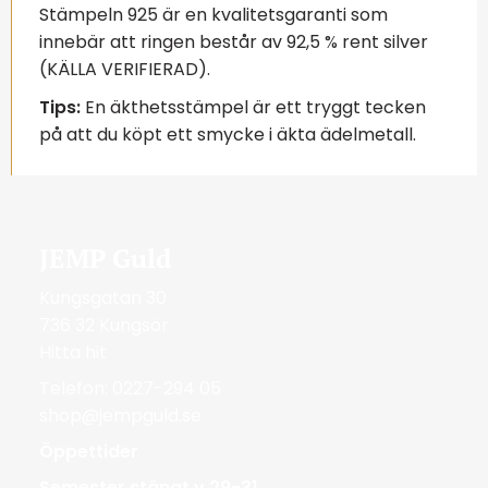
Stämpeln 925 är en kvalitetsgaranti som
innebär att ringen består av 92,5 % rent silver
(KÄLLA VERIFIERAD).
Tips:
En äkthetsstämpel är ett tryggt tecken
på att du köpt ett smycke i äkta ädelmetall.
JEMP Guld
Kungsgatan 30
736 32 Kungsör
Hitta hit
Telefon: 0227-294 05
shop@jempguld.se
Öppettider
Semester stängt v.29-31