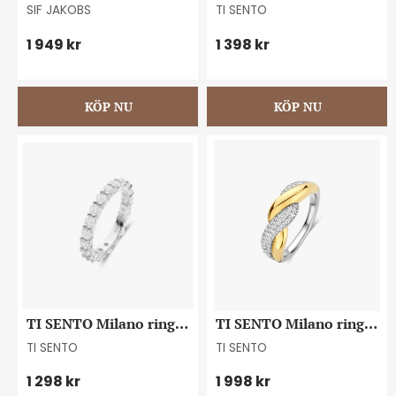
#56
strl 56
SIF JAKOBS
TI SENTO
1 949
kr
1 398
kr
TI SENTO Milano ring 
TI SENTO Milano ring 
strl 54
strl 54
TI SENTO
TI SENTO
1 298
kr
1 998
kr