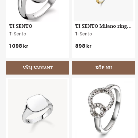
TI SENTO
TI SENTO Milano ring 
strl 58
Ti Sento
Ti Sento
1 098
kr
898
kr