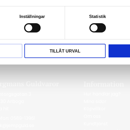
Ett tjockt lager rodium skyddar smycket
Inställningar
Statistik
TILLÅT URVAL
rgmans Guldvaror
Information
Hur handlar jag?
ntorgsgatan 3
Mina sidor
 30 Arboga
a hit
Köpvillkor
Om oss
efon: 0589-13961
Kundtjänst
ik@jempguld.se