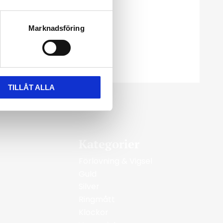
Marknadsföring
TILLÅT ALLA
Kategorier
Förlovning & Vigsel
Guld
Silver
Ringmått
Klockor