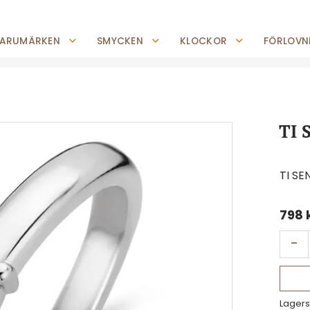
0227-294 05
shop@jempguld.se
Tis-Fre: 10.00-18.00 Lör: 10.00-14.00
ARUMÄRKEN
SMYCKEN
KLOCKOR
FÖRLOVNI
TI 
TI SE
798
-
Lagers