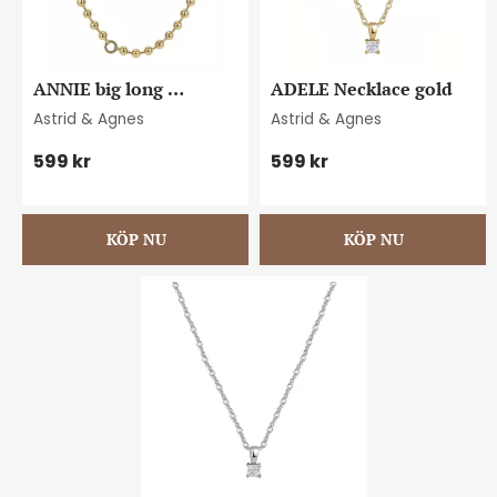
ANNIE big long 
ADELE Necklace gold
necklace gold
Astrid & Agnes
Astrid & Agnes
599
kr
599
kr