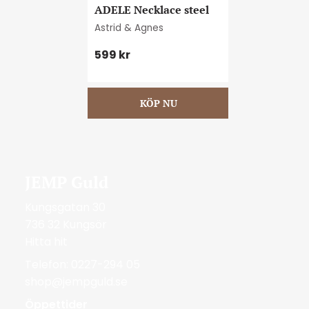
ADELE Necklace steel
Astrid & Agnes
599
kr
JEMP Guld
Kungsgatan 30
736 32 Kungsör
Hitta hit
Telefon: 0227-294 05
shop@jempguld.se
Öppettider