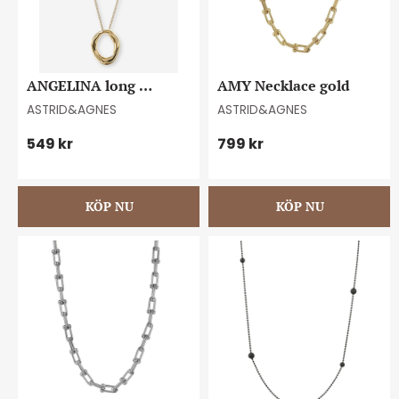
ANGELINA long 
AMY Necklace gold
necklace gold
ASTRID&AGNES
ASTRID&AGNES
549
kr
799
kr