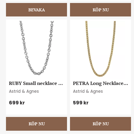
RUBY Small necklace 
PETRA Long Necklace 
steel
Gold
Astrid & Agnes
Astrid & Agnes
699
kr
599
kr