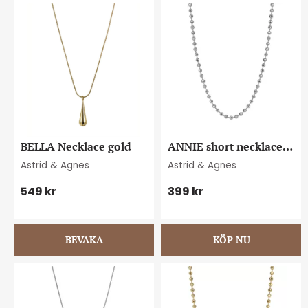
BELLA Necklace gold
ANNIE short necklace 
steel
Astrid & Agnes
Astrid & Agnes
549
kr
399
kr