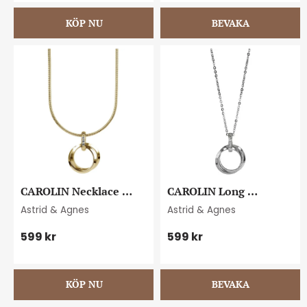
CAROLIN Necklace 
CAROLIN Long 
Gold/Gold
Necklace Steel/Steel
Astrid & Agnes
Astrid & Agnes
599
kr
599
kr