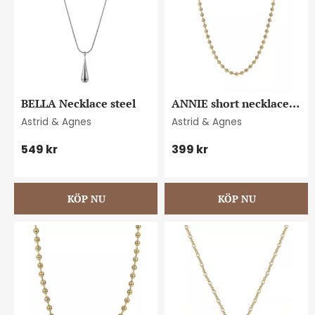
BELLA Necklace steel
ANNIE short necklace 
gold
Astrid & Agnes
Astrid & Agnes
549
kr
399
kr