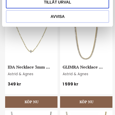
TILLÅT URVAL
AVVISA
IDA Necklace 3mm 
GLIMRA Necklace 
gold/crystal
45cm white/gold
Astrid & Agnes
Astrid & Agnes
349
kr
1 599
kr