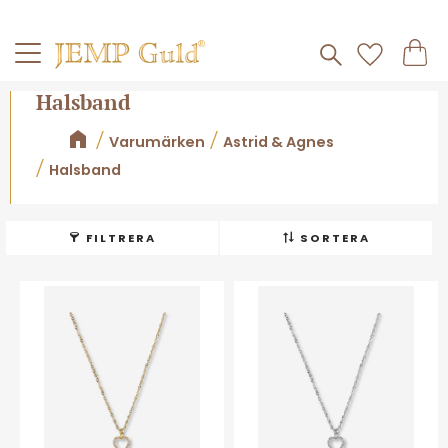
Frakt 59kr
Kundv
Meny
Favorite
Halsband
Varumärken
Astrid & Agnes
Halsband
FILTRERA
SORTERA