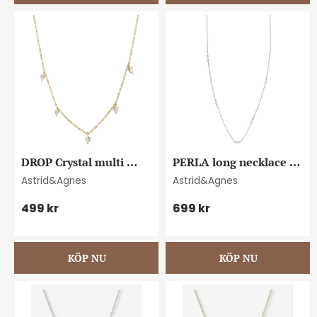
DROP Crystal multi 
PERLA long necklace 
necklace gold
steel
Astrid&Agnes
Astrid&Agnes
499
kr
699
kr