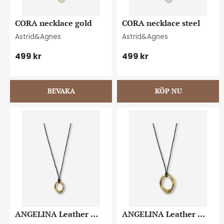
CORA necklace gold
CORA necklace steel
Astrid&Agnes
Astrid&Agnes
499
kr
499
kr
ANGELINA Leather 
ANGELINA Leather 
necklace 15mm gold
necklace 30mm gold