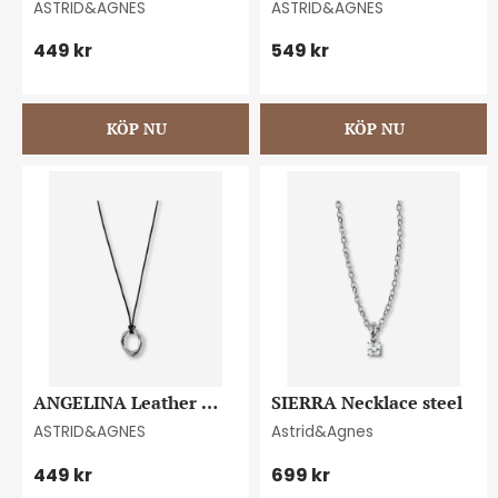
ASTRID&AGNES
ASTRID&AGNES
449
kr
549
kr
ANGELINA Leather 
SIERRA Necklace steel
necklace 15mm
ASTRID&AGNES
Astrid&Agnes
449
kr
699
kr