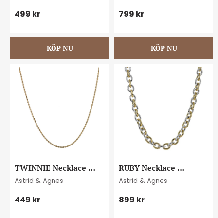
499
kr
799
kr
TWINNIE Necklace 
RUBY Necklace 
Gold
steel/gold
Astrid & Agnes
Astrid & Agnes
449
kr
899
kr