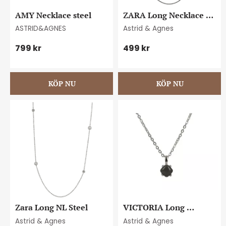
AMY Necklace steel
ZARA Long Necklace 
Black
ASTRID&AGNES
Astrid & Agnes
799
kr
499
kr
Zara Long NL Steel
VICTORIA Long 
Necklace Steel/Grey
Astrid & Agnes
Astrid & Agnes