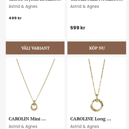
steel
Steel
Astrid & Agnes
Astrid & Agnes
499
kr
599
kr
CAROLIN Mini 
CAROLINE Long 
Necklace Gold
Necklace Gold/Gold
Astrid & Agnes
Astrid & Agnes