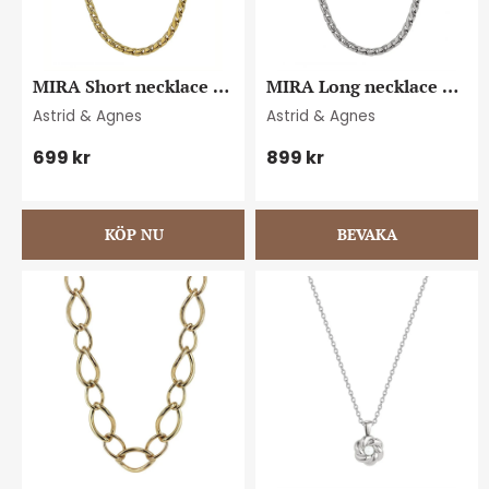
MIRA Short necklace 
MIRA Long necklace 
gold
steel
Astrid & Agnes
Astrid & Agnes
699
kr
899
kr