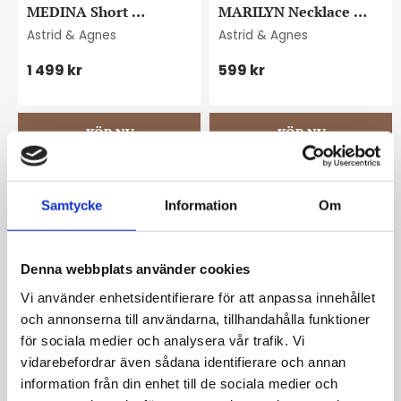
MEDINA Short 
MARILYN Necklace 
necklace gold
steel
Astrid & Agnes
Astrid & Agnes
1 499
kr
599
kr
Samtycke
Information
Om
Denna webbplats använder cookies
Vi använder enhetsidentifierare för att anpassa innehållet
och annonserna till användarna, tillhandahålla funktioner
för sociala medier och analysera vår trafik. Vi
MARILYN necklace gold
LAUREN Necklace steel 
vidarebefordrar även sådana identifierare och annan
40cm
Astrid & Agnes
Astrid & Agnes
information från din enhet till de sociala medier och