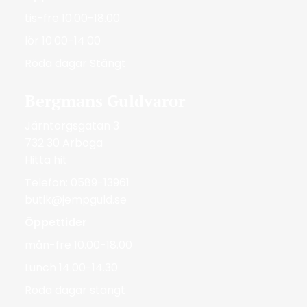
tis-fre 10.00-18.00
lör 10.00-14.00
Röda dagar Stängt
Bergmans Guldvaror
Järntorgsgatan 3
732 30 Arboga
Hitta hit
Telefon: 0589-13961
butik@jempguld.se
Öppettider
mån-fre 10.00-18.00
Lunch 14.00-14.30
Röda dagar stängt