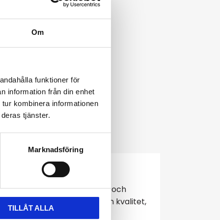
Om
ck armband
kr
r
andahålla funktioner för
n information från din enhet
 tur kombinera informationen
deras tjänster.
Marknadsföring
esign kombinerar det elegans och
guld är handplockade för sin kvalitet,
TILLÅT ALLA