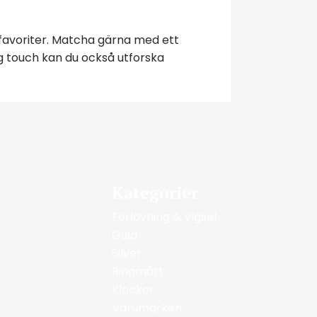
favoriter. Matcha gärna med ett
ig touch kan du också utforska
Kategorier
Förlovning & Vigsel
Guld
Silver
Ringmått
Klockor
Varumärken