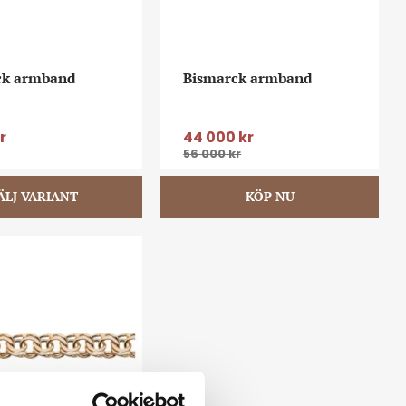
ck armband
Bismarck armband
r
44 000
kr
56 000
kr