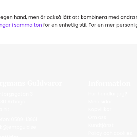
 egen hand, men är också lätt att kombinera med andra 
ingar i samma ton
för en enhetlig stil. För en mer personl
rgmans Guldvaror
Information
Hur handlar jag?
ntorgsgatan 3
Mina sidor
 30 Arboga
a hit
Köpvillkor
Om oss
efon: 0589-13961
Kundtjänst
ik@jempguld.se
Policy och cookies