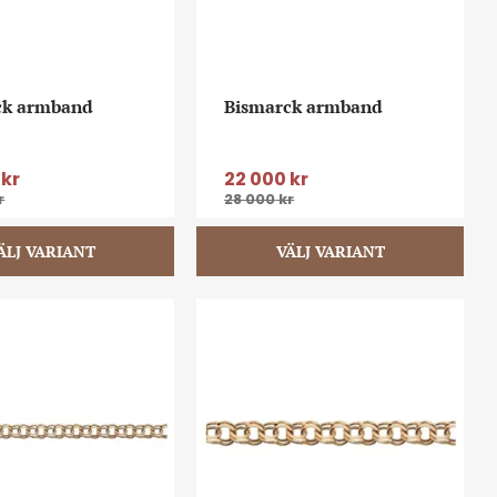
ck armband
Bismarck armband
kr
22 000
kr
r
28 000
kr