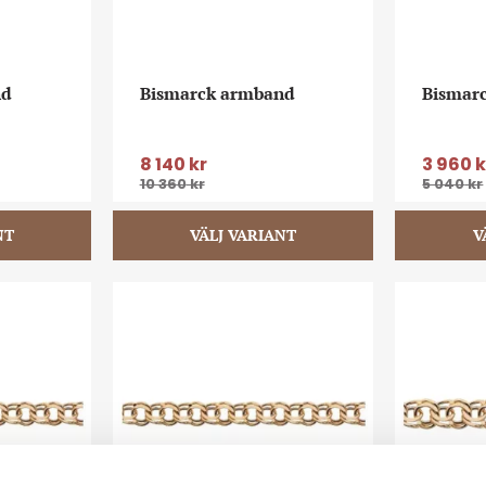
nd
Bismarck armband
Bismar
8 140
kr
3 960
k
10 360
kr
5 040
kr