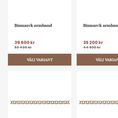
Bismarck armband
Bismarck armba
39 600
kr
35 200
kr
50 400
kr
44 800
kr