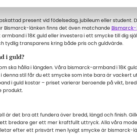
skattad present vid födelsedag, jubileum eller student. 
llar Bismarck-länken finns det även matchande
Bismarck-
 armband i 18K guld eller investera i ett smycke till dig s
h tydlig transparens kring både pris och guldvärde.
d i guld?
 som ska hålla i längden. Våra bismarck-armband i 18K gu
i denna stil får du ett smycke som inte bara är vackert 
i guld kostar – priset varierar beroende på vikt, bredd 
e produkt.
 är det bra att fundera över bredd, längd och finish. Gill
bredare ger ett mer kraftfullt uttryck. Alla våra modelle
m letar efter ett prisvärt men lyxigt smycke är bismarck-l