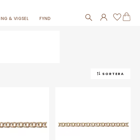
Frakt 59kr
Kundva
Favorit
NG & VIGSEL
FYND
SORTERA