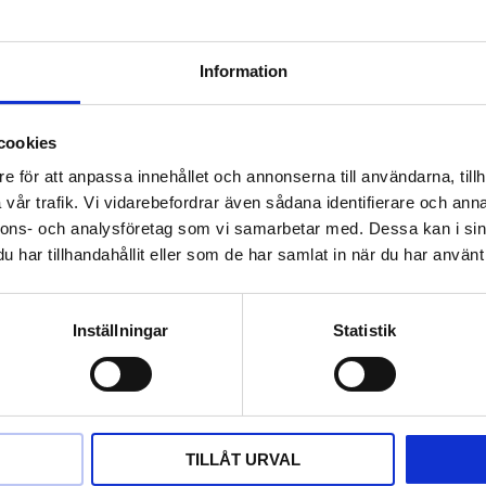
Information
nd
Bismarck armband
Bismar
cookies
52 800
kr
66 000
67 200
kr
84 000
k
e för att anpassa innehållet och annonserna till användarna, tillh
vår trafik. Vi vidarebefordrar även sådana identifierare och anna
nnons- och analysföretag som vi samarbetar med. Dessa kan i sin
har tillhandahållit eller som de har samlat in när du har använt 
Inställningar
Statistik
assiska länkar med stil
orit bland armband i guld. Med sin karakteristiska länkd
llen populär i generationer. Våra bismarck-armband i 18K 
TILLÅT URVAL
 dig som söker ett armband som håller över tid.