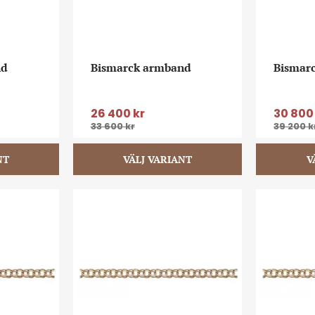
nd
Bismarck armband
Bismar
26 400
kr
30 800
33 600
kr
39 200
k