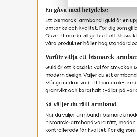
e
s
En gåva med betydelse
v
Ett bismarck-armband i guld är en upp
a
omtanke och kvalitet. För dig som gi
l
Oavsett om du vill ge bort ett klassiskt
våra produkter håller hög standard oc
Varför välja ett bismarck-armban
Guld är ett klassiskt val för smycken
modern design. Väljer du ett armband 
Många undrar vad ett bismarck-armband 
gramvikt och karathalt tydligt på varj
Så väljer du rätt armband
När du väljer armband i bismarckmodell
bismarck-armband vara rätt, medan ett 
kontrollerade för kvalitet. För dig so