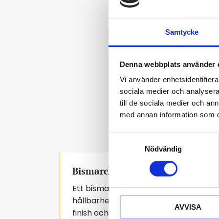
Samtycke
Bismarck armba
Denna webbplats använder 
59 400
kr
75 600
kr
Vi använder enhetsidentifierar
sociala medier och analysera 
till de sociala medier och a
med annan information som du 
S
Nödvändig
a
m
Bismarck-armband i 18K guld – kl
t
y
Ett bismarck-armband är en tidlös fav
c
hållbarhet på ett sätt som gjort mode
AVVISA
k
finish och känsla av lyx – perfekt för