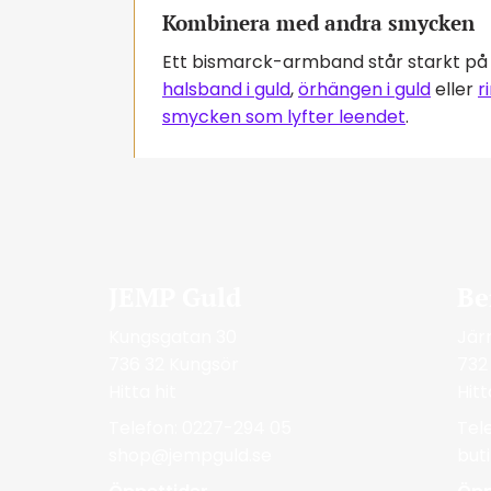
Kombinera med andra smycken
Ett bismarck-armband står starkt på
halsband i guld
,
örhängen i guld
eller
r
smycken som lyfter leendet
.
JEMP Guld
Be
Kungsgatan 30
Jär
736 32 Kungsör
732
Hitta hit
Hitt
Telefon: 0227-294 05
Tel
shop@jempguld.se
but