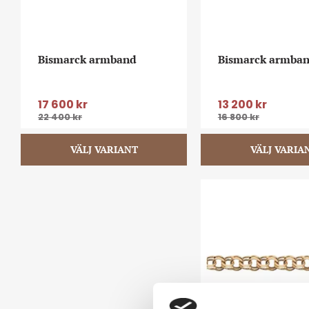
Bismarck armband
Bismarck armba
17 600
kr
13 200
kr
22 400
kr
16 800
kr