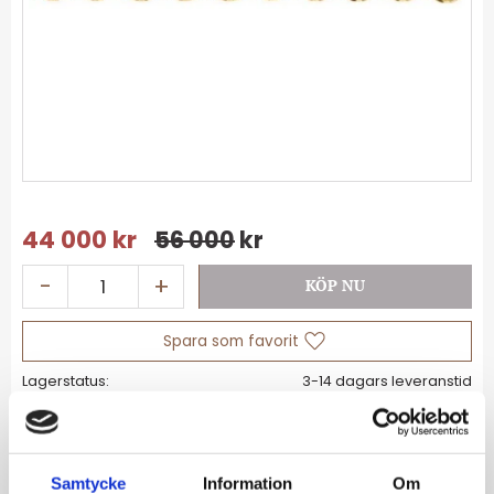
Nedsatt pris:
44 000
kr
Ordinarie pris:
56 000
kr
-
+
Lägg till i favoriter
Lagerstatus
Artikelnr
01-XS420
Allmänt
Samtycke
Information
Om