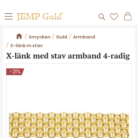
Frakt 59kr
Kundv
Meny
Favorite
Smycken
Guld
Armband
X-länk m stav
X-länk med stav armband 4-radig
21
%