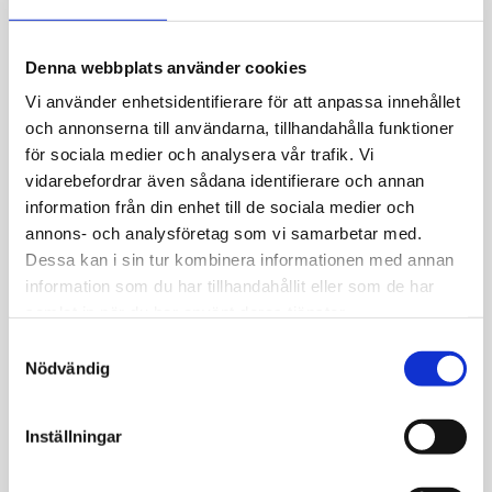
X-länk med stav, armband, 4-radig, med
Denna webbplats använder cookies
kistlås. 13,80x1,60mm. Finns i längden 19cm.
Vi använder enhetsidentifierare för att anpassa innehållet
Vikt ca 20,5gr. 18k rödguld
och annonserna till användarna, tillhandahålla funktioner
för sociala medier och analysera vår trafik. Vi
vidarebefordrar även sådana identifierare och annan
information från din enhet till de sociala medier och
annons- och analysföretag som vi samarbetar med.
JEMP Guld
Dessa kan i sin tur kombinera informationen med annan
information som du har tillhandahållit eller som de har
Kungsgatan 30
samlat in när du har använt deras tjänster.
736 32 Kungsör
S
Hitta hit
Nödvändig
a
Telefon: 0227-294 05
m
shop@jempguld.se
t
Inställningar
Öppettider
y
c
tis-fre 10.00-18.00