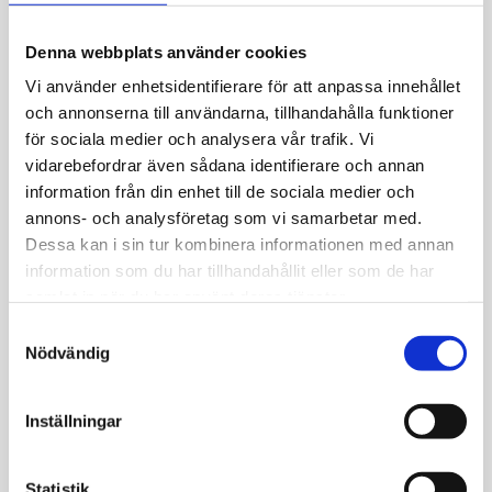
X-länk armband, 3-radig, med kistlås.
12,70x1,90mm. Finns i längden 19cm. Vikt ca
Denna webbplats använder cookies
28,0gr. 18k rödguld
Vi använder enhetsidentifierare för att anpassa innehållet
och annonserna till användarna, tillhandahålla funktioner
för sociala medier och analysera vår trafik. Vi
vidarebefordrar även sådana identifierare och annan
information från din enhet till de sociala medier och
JEMP Guld
annons- och analysföretag som vi samarbetar med.
Dessa kan i sin tur kombinera informationen med annan
Kungsgatan 30
information som du har tillhandahållit eller som de har
736 32 Kungsör
samlat in när du har använt deras tjänster.
Hitta hit
S
Nödvändig
Telefon: 0227-294 05
a
shop@jempguld.se
m
t
Öppettider
Inställningar
y
tis-fre 10.00-18.00
c
k
Statistik