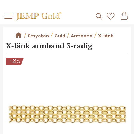
Frakt 59kr
Kundv
Meny
Favorite
Smycken
Guld
Armband
X-länk
X-länk armband 3-radig
21
%