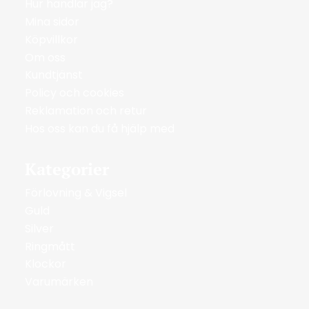
Hur handlar jag?
Mina sidor
Köpvillkor
Om oss
Kundtjänst
Policy och cookies
Reklamation och retur
Hos oss kan du få hjälp med
Kategorier
Förlovning & Vigsel
Guld
Silver
Ringmått
Klockor
Varumärken