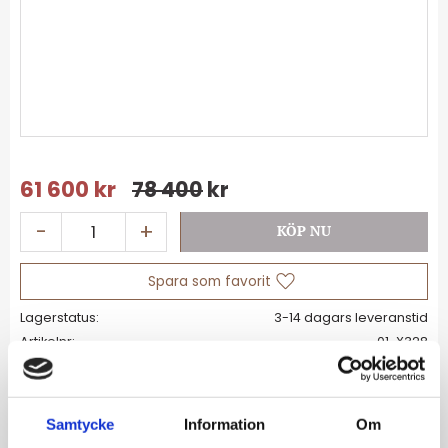
Nedsatt pris:
61 600
kr
Ordinarie pris:
78 400
kr
-
+
Lägg till i favoriter
Lagerstatus
Artikelnr
01-X328
Allmänt
Samtycke
Information
Om