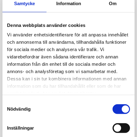
Allmänt
Samtycke
Information
Om
Silverpläterad mässing med cubic zirconia
Denna webbplats använder cookies
stenar.
Storlek: 10 mm
Vi använder enhetsidentifierare för att anpassa innehållet
Nickel testad.
och annonserna till användarna, tillhandahålla funktioner
för sociala medier och analysera vår trafik. Vi
vidarebefordrar även sådana identifierare och annan
information från din enhet till de sociala medier och
annons- och analysföretag som vi samarbetar med.
Dessa kan i sin tur kombinera informationen med annan
JEMP Guld
information som du har tillhandahållit eller som de har
samlat in när du har använt deras tjänster.
Kungsgatan 30
736 32 Kungsör
S
Nödvändig
Hitta hit
a
m
Telefon: 0227-294 05
t
shop@jempguld.se
Inställningar
y