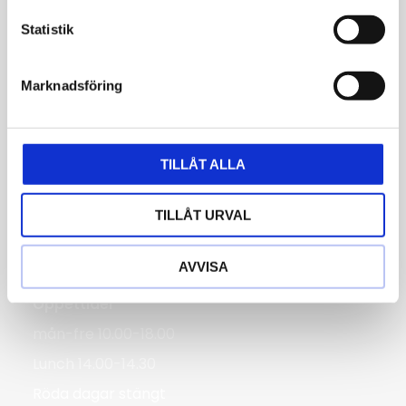
Öppettider
c
k
Statistik
tis-fre 10.00-18.00
e
lör 10.00-14.00
s
Marknadsföring
Röda dagar Stängt
v
a
Bergmans Guldvaror
l
TILLÅT ALLA
Järntorgsgatan 3
732 30 Arboga
TILLÅT URVAL
Hitta hit
Telefon: 0589-13961
AVVISA
butik@jempguld.se
Öppettider
mån-fre 10.00-18.00
Lunch 14.00-14.30
Röda dagar stängt