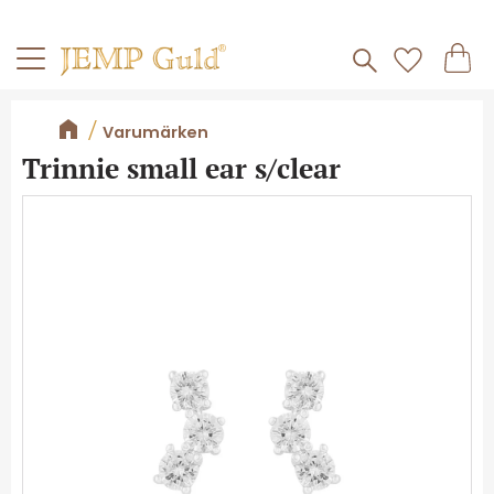
Frakt 59kr
Kundv
Meny
Favorite
Varumärken
Trinnie small ear s/clear