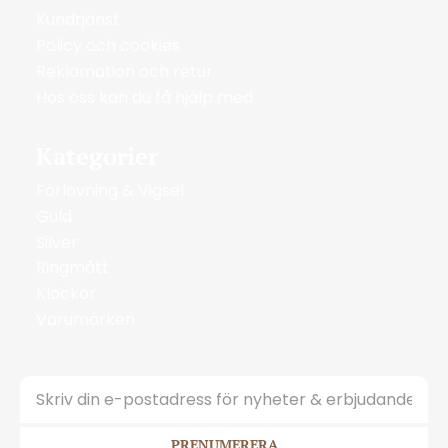
Kundtjänst
Policy och cookies
Reklamation och retur
Hos oss kan du få hjälp med
Kategorier
Förlovning & Vigsel
Guld
Silver
Ringmått
Klockor
Varumärken
PRENUMERERA