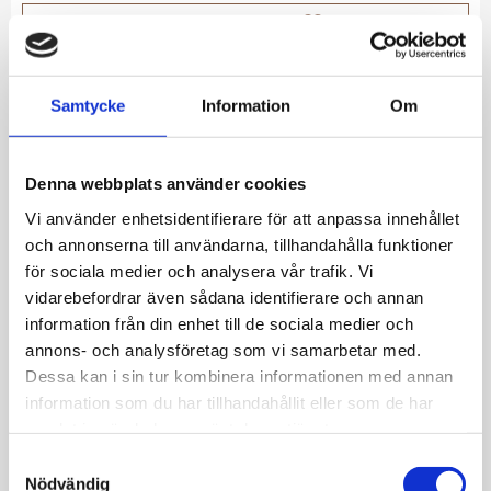
Lägg till i favoriter
Lagerstatus
I lager
Artikelnr
7667SY
Samtycke
Information
Om
Allmänt
Denna webbplats använder cookies
Vi använder enhetsidentifierare för att anpassa innehållet
Silverörhänge creol från TI SENTO Milano
och annonserna till användarna, tillhandahålla funktioner
Oändlig kärlek. 

för sociala medier och analysera vår trafik. Vi
Den gulpläterade guldöglan ansluter till 
vidarebefordrar även sådana identifierare och annan
Enkelhet när den är som bäst.
information från din enhet till de sociala medier och
annons- och analysföretag som vi samarbetar med.
Dessa kan i sin tur kombinera informationen med annan
information som du har tillhandahållit eller som de har
samlat in när du har använt deras tjänster.
S
JEMP Guld
Nödvändig
a