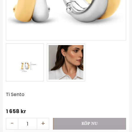
Ti Sento
1 658
kr
-
+