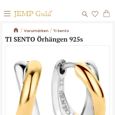
Frakt 59kr
Kundv
Meny
Favorite
Varumärken
Ti Sento
TI SENTO Örhängen 925s