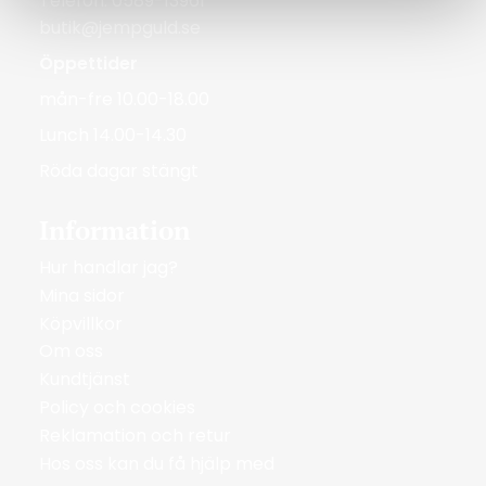
Telefon: 0589-13961
butik@jempguld.se
Öppettider
mån-fre 10.00-18.00
Lunch 14.00-14.30
Röda dagar stängt
Information
Hur handlar jag?
Mina sidor
Köpvillkor
Om oss
Kundtjänst
Policy och cookies
Reklamation och retur
Hos oss kan du få hjälp med