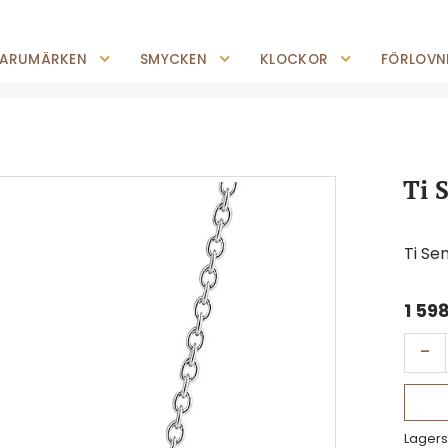
0227-294 05
shop@jempguld.se
Tis-Fre: 10.00-18.00 Lör: 10.00-14.00
ARUMÄRKEN
SMYCKEN
KLOCKOR
FÖRLOVNI
Ti 
Ti Se
1 59
-
Lagers