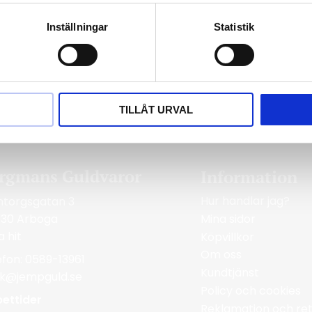
Inställningar
Statistik
TILLÅT URVAL
rgmans Guldvaror
Information
Hur handlar jag?
ntorgsgatan 3
Mina sidor
 30 Arboga
a hit
Köpvillkor
Om oss
efon: 0589-13961
Kundtjänst
ik@jempguld.se
Policy och cookies
ettider
Reklamation och ret