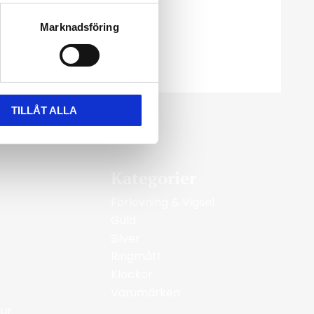
Marknadsföring
TILLÅT ALLA
Kategorier
Förlovning & Vigsel
Guld
Silver
Ringmått
Klockor
Varumärken
ur