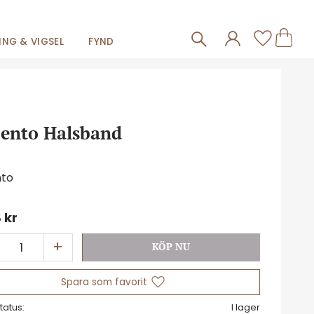
Frakt 59kr
Kundva
Favorit
NG & VIGSEL
FYND
Sento Halsband
nto
8
kr
+
Lägg till i favoriter
tatus
I lager