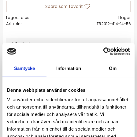
Lägg till i favoriter
Lagerstatus
I lager
Artikelnr
TR2312-414-14-56
Allmänt
. Individuellt kombinerbar ring med sten och
Samtycke
Information
Om
plätering i gult guld
. Tillverkad i exakt handarbete
. Med gnistrande zirkoniasten (Ø 3 mm) i
Denna webbplats använder cookies
mitten
Storlek 56
Vi använder enhetsidentifierare för att anpassa innehållet
och annonserna till användarna, tillhandahålla funktioner
för sociala medier och analysera vår trafik. Vi
vidarebefordrar även sådana identifierare och annan
information från din enhet till de sociala medier och
Material: 925 sterlingsilver, plätering av 18
annons- och analysföretag som vi samarbetar med.