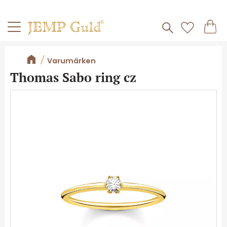
Frakt 59kr
Kundv
Meny
Favorite
Varumärken
Thomas Sabo ring cz