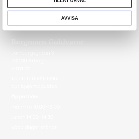
TILLÅT URVAL
tis-fre 10.00-18.00
lör 10.00-14.00
AVVISA
Röda dagar Stängt
Bergmans Guldvaror
Järntorgsgatan 3
732 30 Arboga
Hitta hit
Telefon: 0589-13961
butik@jempguld.se
Öppettider
mån-fre 10.00-18.00
Lunch 14.00-14.30
Röda dagar stängt