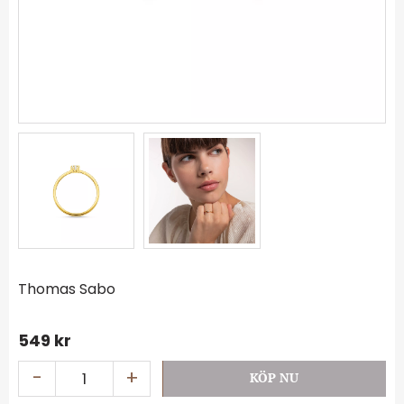
Thomas Sabo
549
kr
-
+