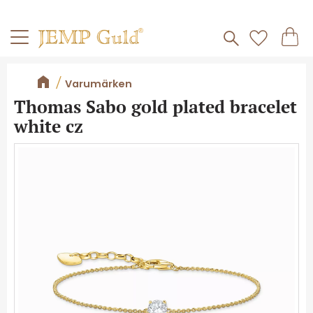
Frakt 59kr
Kundv
Meny
Favorite
Varumärken
Thomas Sabo gold plated bracelet
white cz