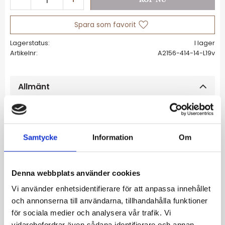
Lägg till i favoriter
Lagerstatus
I lager
Artikelnr
A2156-414-14-L19v
Allmänt
Armband med stort hängsmycke av
återvunnet silver med 18K guldplätering
Samtycke
Information
Om
Med vit, rundslipad zirkoniasten i
kloinfattning
Justerbar längd: 16 till 19 cm
Denna webbplats använder cookies
Vi använder enhetsidentifierare för att anpassa innehållet
och annonserna till användarna, tillhandahålla funktioner
för sociala medier och analysera vår trafik. Vi
Din perfekta följeslagare på kontoret, vid
vidarebefordrar även sådana identifierare och annan