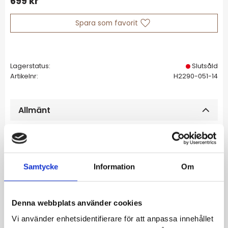
699
kr
Lägg till i favoriter
Lagerstatus
Slutsåld
Artikelnr
H2290-051-14
Allmänt
Örhängen av återvunnet silver
Samtycke
Information
Om
Med stor, vit, droppslipad
zirkoniasten
Denna webbplats använder cookies
Vi använder enhetsidentifierare för att anpassa innehållet