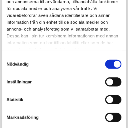
och annonserna till användarna, tillhandahålla funktioner
Enkla att ta på med örhängeskrokar
för sociala medier och analysera vår trafik. Vi
och är bekväma att bära
vidarebefordrar även sådana identifierare och annan
information från din enhet till de sociala medier och
annons- och analysföretag som vi samarbetar med.
Dessa kan i sin tur kombinera informationen med annan
Den tidlösa, stilfulla designen gör dessa
information som du har tillhandahållit eller som de har
örhängen av återvunnet silver till riktiga
samlat in när du har använt deras tjänster.
allroundsmycken. Bär dem på kontoret, till
S
den lediga eller festliga looken - de passar till
Nödvändig
a
allt. Det extraordinära med de enkla,
m
eleganta örhängena är de vita, droppslipade
t
Inställningar
zirkoniastenarna. Höjd ca 18mm och bredd
y
ca7mm.
c
k
Statistik
e
s
Marknadsföring
v
a