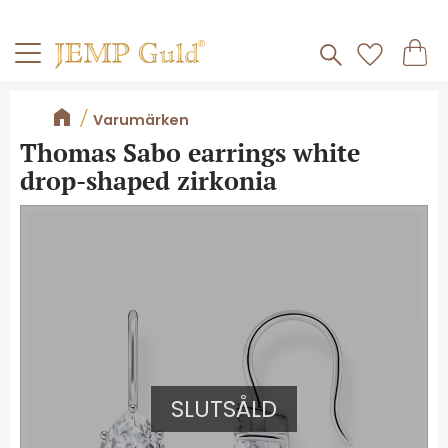
Frakt 59kr
Kundv
Meny
Favorite
Varumärken
Thomas Sabo earrings white
drop-shaped zirkonia
SLUTSÅLD