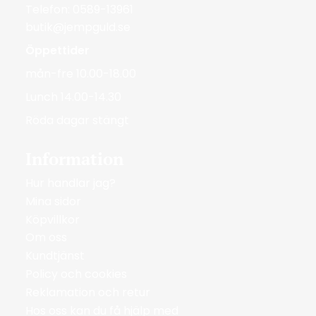
Telefon: 0589-13961
butik@jempguld.se
Öppettider
mån-fre 10.00-18.00
Lunch 14.00-14.30
Röda dagar stängt
Information
Hur handlar jag?
Mina sidor
Köpvillkor
Om oss
Kundtjänst
Policy och cookies
Reklamation och retur
Hos oss kan du få hjälp med