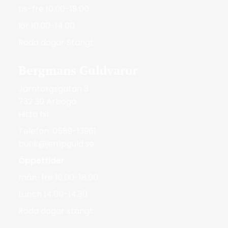
tis-fre 10.00-18.00
lör 10.00-14.00
Röda dagar Stängt
Bergmans Guldvaror
Järntorgsgatan 3
732 30 Arboga
Hitta hit
Telefon: 0589-13961
butik@jempguld.se
Öppettider
mån-fre 10.00-18.00
Lunch 14.00-14.30
Röda dagar stängt