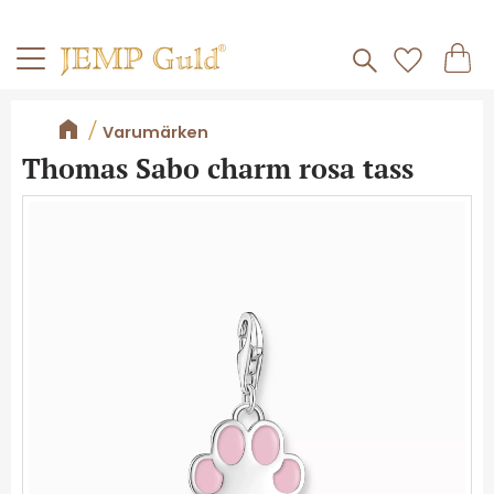
Frakt 59kr
Kundv
Meny
Favorite
Varumärken
Thomas Sabo charm rosa tass