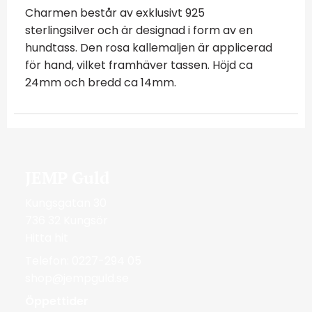
Charmen består av exklusivt 925
sterlingsilver och är designad i form av en
hundtass. Den rosa kallemaljen är applicerad
för hand, vilket framhäver tassen. Höjd ca
24mm och bredd ca 14mm.
JEMP Guld
Kungsgatan 30
736 32 Kungsör
Hitta hit
Telefon: 0227-294 05
shop@jempguld.se
Öppettider