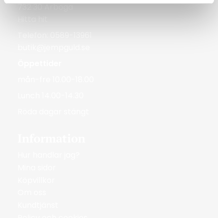
732 30 Arboga
Hitta hit
Telefon: 0589-13961
butik@jempguld.se
Öppettider
mån-fre 10.00-18.00
Lunch 14.00-14.30
Röda dagar stängt
Information
Hur handlar jag?
Mina sidor
Köpvillkor
Om oss
Kundtjänst
Policy och cookies