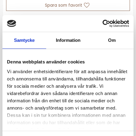
Lägg till i favoriter
Lagerstatus
Slutsåld
Artikelnr
THJ2790682
Samtycke
Information
Om
Allmänt
Denna webbplats använder cookies
Vi använder enhetsidentifierare för att anpassa innehållet
Ett elegant herrarmband med länkar från
och annonserna till användarna, tillhandahålla funktioner
Tommy Hilfiger. Det är tillverkat av slitstarkt
för sociala medier och analysera vår trafik. Vi
rostfritt stål med en metallic grå finish och
vidarebefordrar även sådana identifierare och annan
har en distinkt "H-Link"-design.
information från din enhet till de sociala medier och
Viktiga detaljer Material: Rostfritt stål Färg:
annons- och analysföretag som vi samarbetar med.
Metallic grå Stil: H-Link-kedja Målgrupp: Herr
Dessa kan i sin tur kombinera informationen med annan
information som du har tillhandahållit eller som de har
samlat in när du har använt deras tjänster.