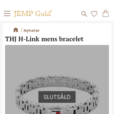
Frakt 59kr
Kundv
Meny
Favorite
Nyheter
THJ H-Link mens bracelet
SLUTSÅLD