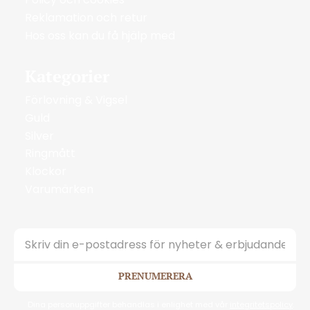
Reklamation och retur
Hos oss kan du få hjälp med
Kategorier
Förlovning & Vigsel
Guld
Silver
Ringmått
Klockor
Varumärken
PRENUMERERA
Dina personuppgifter behandlas i enlighet med vår
integritetspolicy
.