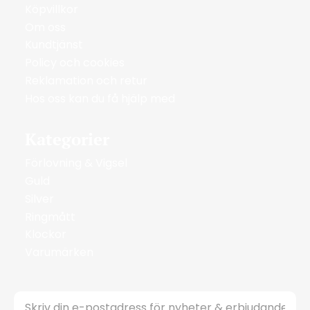
Köpvillkor
Om oss
Kundtjänst
Policy och cookies
Reklamation och retur
Hos oss kan du få hjälp med
Kategorier
Förlovning & Vigsel
Guld
Silver
Ringmått
Klockor
Varumärken