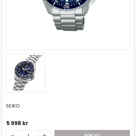
SEIKO
5 998
kr
-
+