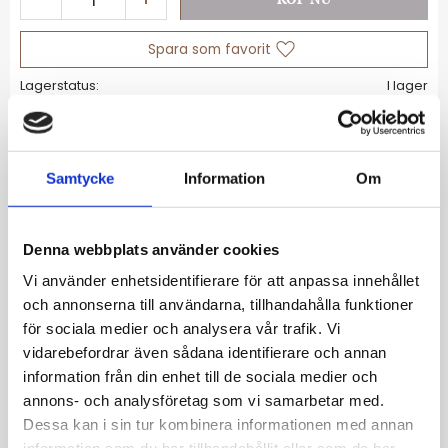
Lägg till i favoriter
Lagerstatus
I lager
Artikelnr
SRPL83K1
Allmänt
Samtycke
Information
Om
Verk Ur: Mekanisk
Denna webbplats använder cookies
Färg/Materialkod: Stål/Stål
Vi använder enhetsidentifierare för att anpassa innehållet
Glas: Hardlex
och annonserna till användarna, tillhandahålla funktioner
för sociala medier och analysera vår trafik. Vi
Bredd/diameter: 42 mm
vidarebefordrar även sådana identifierare och annan
Vattentät: 100 m
information från din enhet till de sociala medier och
Lås rem/länk: Trefold
annons- och analysföretag som vi samarbetar med.
Dessa kan i sin tur kombinera informationen med annan
Kön: Herr