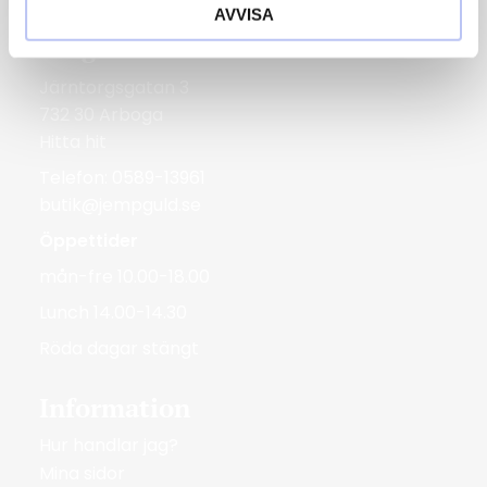
AVVISA
Bergmans Guldvaror
Järntorgsgatan 3
732 30 Arboga
Hitta hit
Telefon: 0589-13961
butik@jempguld.se
Öppettider
mån-fre 10.00-18.00
Lunch 14.00-14.30
Röda dagar stängt
Information
Hur handlar jag?
Mina sidor