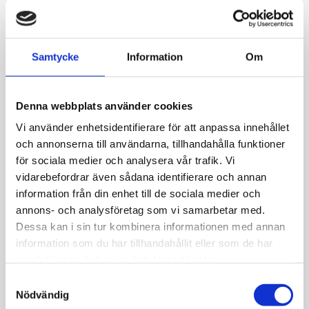
Gravyr
21 300
kr
Samtycke
Information
Om
-
+
Denna webbplats använder cookies
Lägg till i favoriter
Vi använder enhetsidentifierare för att anpassa innehållet
Artikelnr
SR1039-3.5VG18KS
och annonserna till användarna, tillhandahålla funktioner
Tillv. artikelnr
SR1039
för sociala medier och analysera vår trafik. Vi
Karat
14K
vidarebefordrar även sådana identifierare och annan
information från din enhet till de sociala medier och
Allmänt
annons- och analysföretag som vi samarbetar med.
Dessa kan i sin tur kombinera informationen med annan
information som du har tillhandahållit eller som de har
samlat in när du har använt deras tjänster.
S
JEMP Guld
Nödvändig
a