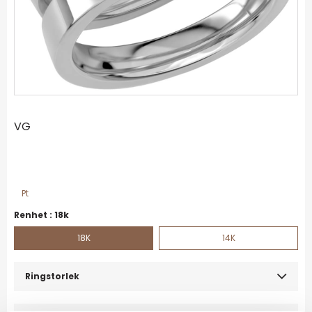
VG
Pt
Renhet :
18k
18K
14K
Ringstorlek :