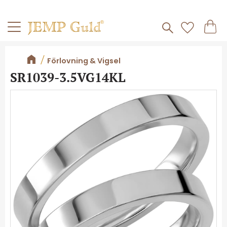
Frakt 59kr
Kundv
Meny
Favorite
Förlovning & Vigsel
SR1039-3.5VG14KL