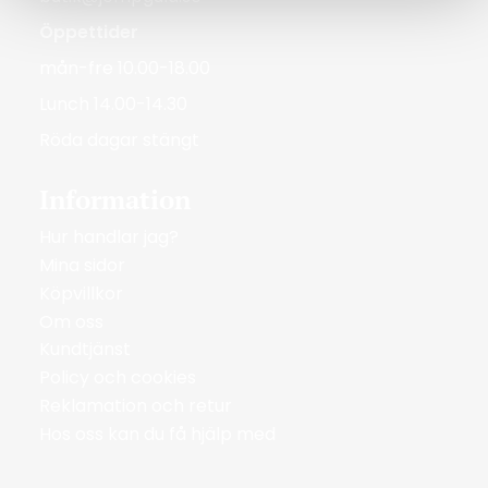
Öppettider
mån-fre 10.00-18.00
Lunch 14.00-14.30
Röda dagar stängt
Information
Hur handlar jag?
Mina sidor
Köpvillkor
Om oss
Kundtjänst
Policy och cookies
Reklamation och retur
Hos oss kan du få hjälp med