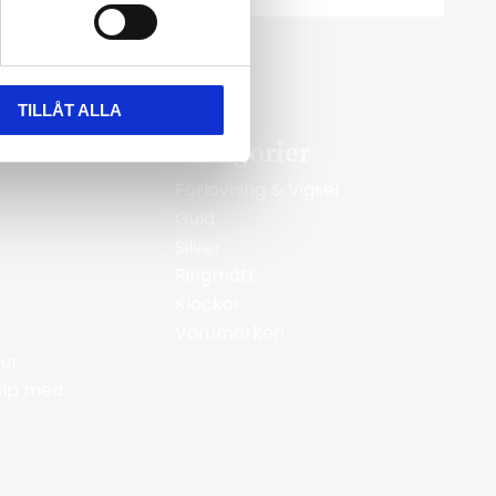
TILLÅT ALLA
Kategorier
Förlovning & Vigsel
Guld
Silver
Ringmått
Klockor
Varumärken
ur
jälp med