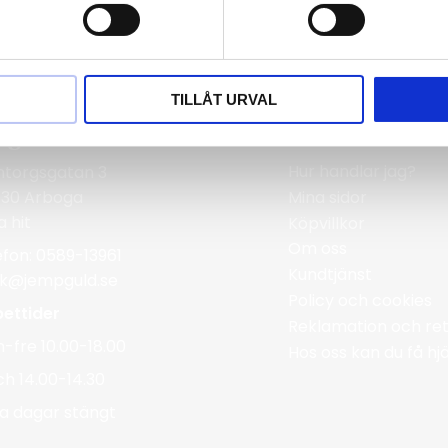
TILLÅT URVAL
rgmans Guldvaror
Information
Hur handlar jag?
ntorgsgatan 3
Mina sidor
 30 Arboga
a hit
Köpvillkor
Om oss
efon: 0589-13961
Kundtjänst
ik@jempguld.se
Policy och cookies
ettider
Reklamation och ret
-fre 10.00-18.00
Hos oss kan du få h
ch 14.00-14.30
a dagar stängt