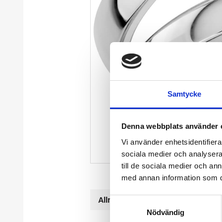
Samtycke
Denna webbplats använder 
Vi använder enhetsidentifierar
sociala medier och analysera 
till de sociala medier och a
med annan information som du 
Allmänt
S
Nödvändig
a