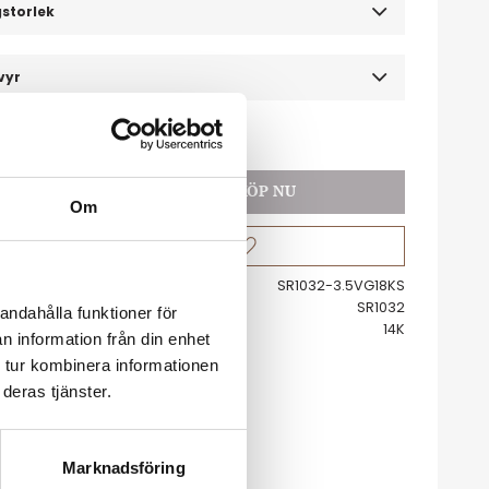
storlek :
vyr
00
kr
+
Om
Lägg till i favoriter
nr
SR1032-3.5VG18KS
rtikelnr
SR1032
andahålla funktioner för
14K
n information från din enhet
 tur kombinera informationen
deras tjänster.
Marknadsföring