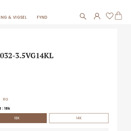
Frakt 59kr
Kundva
Favorit
NG & VIGSEL
FYND
032-3.5VG14KL
RG
 :
18k
18K
14K