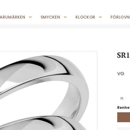
0227-294 05
shop@jempguld.se
Tis-Fre: 10.00-18.00 Lör: 10.00-14.00
ARUMÄRKEN
SMYCKEN
KLOCKOR
FÖRLOVNI
SR1
VG
Pt
Renhet