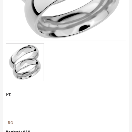
Pt
RG
Renhet :
950