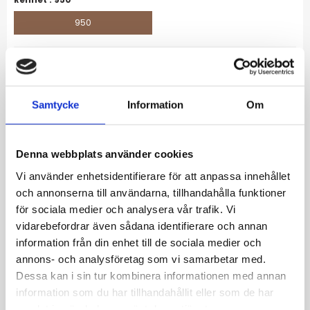
950
Ringstorlek :
Gravyr
Samtycke
Information
Om
23 100
kr
Denna webbplats använder cookies
-
+
Vi använder enhetsidentifierare för att anpassa innehållet
och annonserna till användarna, tillhandahålla funktioner
för sociala medier och analysera vår trafik. Vi
Lägg till i favoriter
vidarebefordrar även sådana identifierare och annan
Artikelnr
SR1014-6Pt950S
information från din enhet till de sociala medier och
Tillv. artikelnr
SR1014
annons- och analysföretag som vi samarbetar med.
Karat
950
Dessa kan i sin tur kombinera informationen med annan
information som du har tillhandahållit eller som de har
Allmänt
samlat in när du har använt deras tjänster.