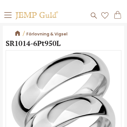
Frakt 59kr
Kundv
Meny
Favorite
Förlovning & Vigsel
SR1014-6Pt950L