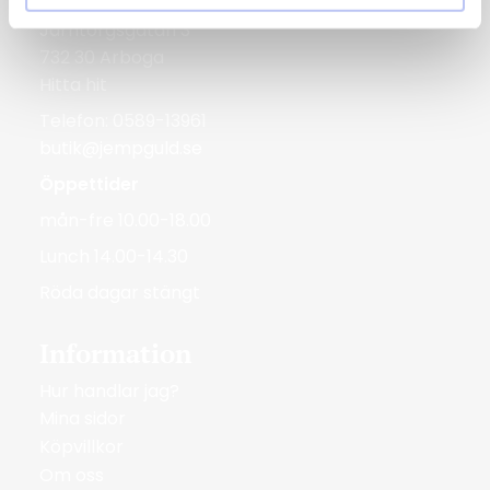
Järntorgsgatan 3
732 30 Arboga
Hitta hit
Telefon: 0589-13961
butik@jempguld.se
Öppettider
mån-fre 10.00-18.00
Lunch 14.00-14.30
Röda dagar stängt
Information
Hur handlar jag?
Mina sidor
Köpvillkor
Om oss