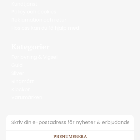
Kundtjänst
Policy och cookies
Reklamation och retur
Hos oss kan du få hjälp med
Kategorier
Förlovning & Vigsel
Guld
Silver
Ringmått
Klockor
Varumärken
PRENUMERERA