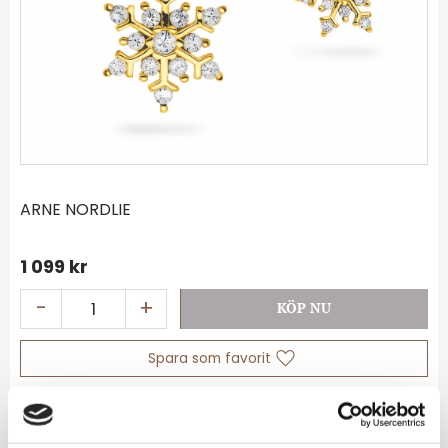
ARNE NORDLIE
1 099
kr
-
+
Lägg till i favoriter
Lagerstatus
I lager
Artikelnr
69544