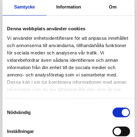
Samtycke
Information
Om
Allmänt
Set i förgyllt silver, snöflinga med cz stenar.
Denna webbplats använder cookies
Bredd hänge: 13mm. Bredd örhänge: 9mm.
Vi använder enhetsidentifierare för att anpassa innehållet
och annonserna till användarna, tillhandahålla funktioner
Kedja 42+3cm.
för sociala medier och analysera vår trafik. Vi
vidarebefordrar även sådana identifierare och annan
information från din enhet till de sociala medier och
annons- och analysföretag som vi samarbetar med.
Dessa kan i sin tur kombinera informationen med annan
JEMP Guld
information som du har tillhandahållit eller som de har
samlat in när du har använt deras tjänster.
Kungsgatan 30
S
736 32 Kungsör
Nödvändig
a
Hitta hit
m
Telefon: 0227-294 05
t
Inställningar
shop@jempguld.se
y