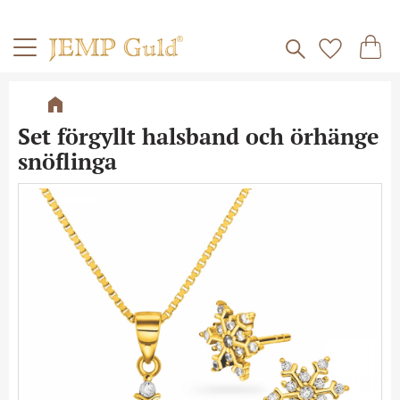
Frakt 59kr
Kundv
Meny
Favorite
Set förgyllt halsband och örhänge
snöflinga