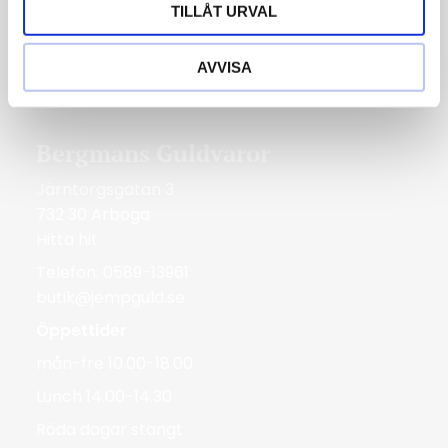
TILLÅT URVAL
tis-fre 10.00-18.00
lör 10.00-14.00
AVVISA
Röda dagar Stängt
Bergmans Guldvaror
Järntorgsgatan 3
732 30 Arboga
Hitta hit
Telefon: 0589-13961
butik@jempguld.se
Öppettider
mån-fre 10.00-18.00
Lunch 14.00-14.30
Röda dagar stängt