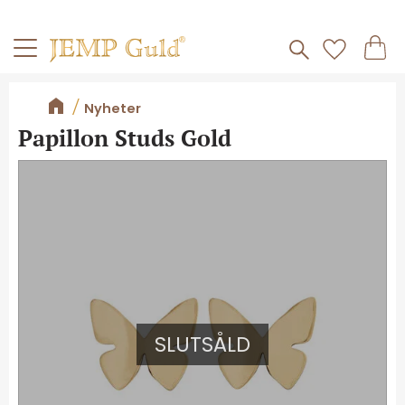
Frakt 59kr
Kundv
Meny
Favorite
Nyheter
Papillon Studs Gold
SLUTSÅLD