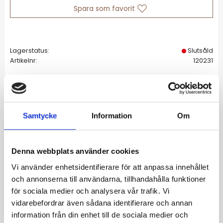
Lägg till i favoriter
Lagerstatus
Slutsåld
Artikelnr
120231
Allmänt
Samtycke
Information
Om
Fina Papillon blir snabbt en favorit som du
väljer att bära vid alla tillfällen och är en fin
present. Papillon studs har ett lite kortare
Denna webbplats använder cookies
stift så att fjärilen passar både till barn och
Vi använder enhetsidentifierare för att anpassa innehållet
vuxna, här i blank 14K guldplätering.
och annonserna till användarna, tillhandahålla funktioner
för sociala medier och analysera vår trafik. Vi
vidarebefordrar även sådana identifierare och annan
information från din enhet till de sociala medier och