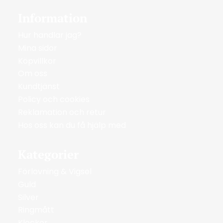
Information
Hur handlar jag?
Mina sidor
Köpvillkor
Om oss
Kundtjänst
Policy och cookies
Reklamation och retur
Hos oss kan du få hjälp med
Kategorier
Förlovning & Vigsel
Guld
Silver
Ringmått
Klockor