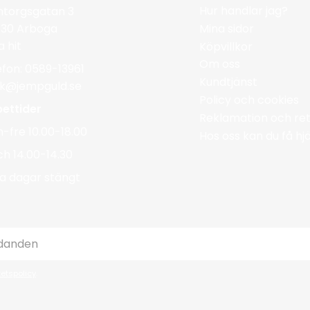
Hur handlar jag?
ntorgsgatan 3
Mina sidor
 30 Arboga
a hit
Köpvillkor
Om oss
efon: 0589-13961
Kundtjänst
ik@jempguld.se
Policy och cookies
ettider
Reklamation och ret
-fre 10.00-18.00
Hos oss kan du få h
ch 14.00-14.30
a dagar stängt
tetspolicy
.