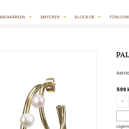
0227-294 05
shop@jempguld.se
Tis-Fre: 10.00-18.00 Lör: 10.00-14.00
ARUMÄRKEN
SMYCKEN
KLOCKOR
FÖRLOVNI
PAL
Astri
599
-
Lagers