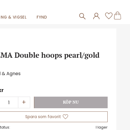
Frakt 59kr
Kundva
Favorit
NG & VIGSEL
FYND
MA Double hoops pearl/gold
d & Agnes
kr
+
Lägg till i favoriter
tatus
I lager