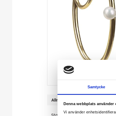
Samtycke
Allmänt
Denna webbplats använder 
Vi använder enhetsidentifierar
Stora örhängen i 14k Guldplätera