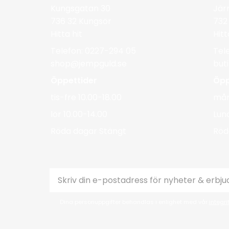
Kungsgatan 30
Jär
736 32 Kungsör
732
Hitta hit
Hitt
Telefon: 0227-294 05
Tel
shop@jempguld.se
but
Öppettider
Öpp
tis-fre 10.00-18.00
mån
lör 10.00-14.00
Lun
Röda dagar Stängt
Röd
Dina personuppgifter behandlas i enlighet med vår
integri