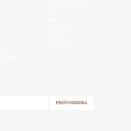
Förlovning & Vigsel
Guld
Silver
Ringmått
Klockor
Varumärken
ur
jälp med
PRENUMERERA