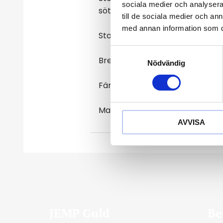
sociala medier och analysera 
sötvattenspärlor framtill.
till de sociala medier och a
med annan information som du 
Storlek: 53 x 42 mm
S
Bredd: 11 mm
Nödvändig
a
m
Färg: Guld
t
y
Material: Stål + Äkta Sötvatten
c
AVVISA
k
e
s
v
a
l
JEMP Guld
Be