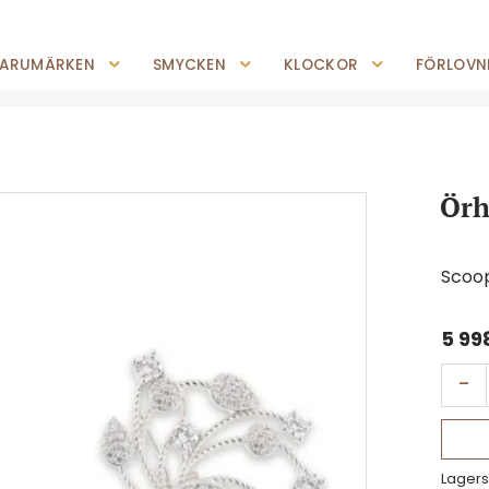
0227-294 05
shop@jempguld.se
Tis-Fre: 10.00-18.00 Lör: 10.00-14.00
ARUMÄRKEN
SMYCKEN
KLOCKOR
FÖRLOVNI
Örh
Scoop
5 99
-
Lagers