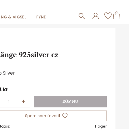
Frakt 59kr
Kundva
Favorit
NG & VIGSEL
FYND
änge 925silver cz
 Silver
8
kr
+
Lägg till i favoriter
tatus
I lager