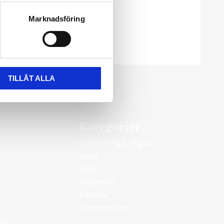
25

Marknadsföring
TILLÅT ALLA
Kategorier
Förlovning & Vigsel
Guld
Silver
Ringmått
Klockor
Varumärken
ur