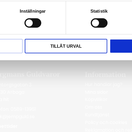
i toppkvalitet tillverkade i Italien.Silver 9
Inställningar
Statistik
TILLÅT URVAL
rgmans Guldvaror
Information
Hur handlar jag?
ntorgsgatan 3
Mina sidor
 30 Arboga
a hit
Köpvillkor
Om oss
efon: 0589-13961
Kundtjänst
ik@jempguld.se
Policy och cookies
ettider
Reklamation och ret