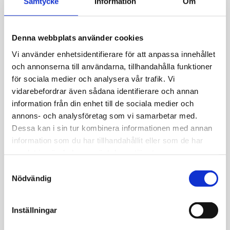
Samtycke
Information
Om
Allmänt
Denna webbplats använder cookies
Örhänge 18k guld. Frostad kula 5mm.
Vi använder enhetsidentifierare för att anpassa innehållet
Vikt 0,6gr
och annonserna till användarna, tillhandahålla funktioner
för sociala medier och analysera vår trafik. Vi
vidarebefordrar även sådana identifierare och annan
information från din enhet till de sociala medier och
annons- och analysföretag som vi samarbetar med.
Dessa kan i sin tur kombinera informationen med annan
JEMP Guld
information som du har tillhandahållit eller som de har
Kungsgatan 30
samlat in när du har använt deras tjänster.
736 32 Kungsör
S
Hitta hit
Nödvändig
a
Telefon: 0227-294 05
m
t
shop@jempguld.se
Inställningar
y
Öppettider
c