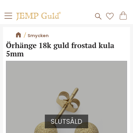
Frakt 59kr
Kundv
Meny
Favorite
Smycken
Örhänge 18k guld frostad kula
5mm
SLUTSÅLD