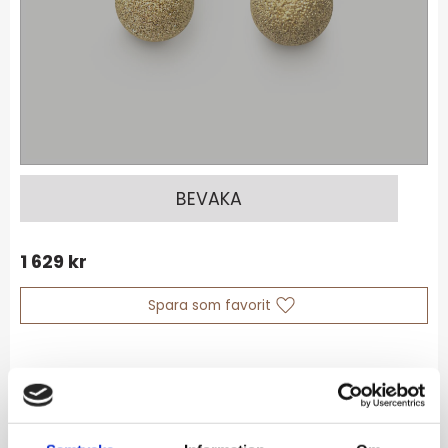
BEVAKA
1 629
kr
Lägg till i favoriter
Lagerstatus
Slutsåld
Artikelnr
01-79-205