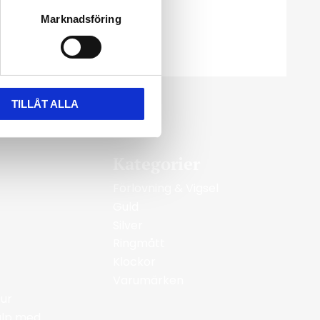
Marknadsföring
TILLÅT ALLA
Kategorier
Förlovning & Vigsel
Guld
Silver
Ringmått
Klockor
Varumärken
ur
jälp med