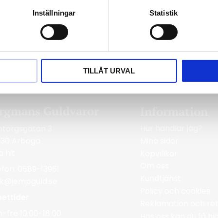
Inställningar
Statistik
TILLÅT URVAL
rgmans Guldvaror
Information
Hur handlar jag?
ntorgsgatan 3
Mina sidor
 30 Arboga
a hit
Köpvillkor
Om oss
efon: 0589-13961
Kundtjänst
ik@jempguld.se
Policy och cookies
ettider
Reklamation och ret
-fre 10.00-18.00
Hos oss kan du få h