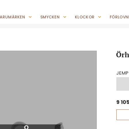
0227-294 05
shop@jempguld.se
Tis-Fre: 10.00-18.00 Lör: 10.00-14.00
ARUMÄRKEN
SMYCKEN
KLOCKOR
FÖRLOVNI
Örh
JEMP
9 10