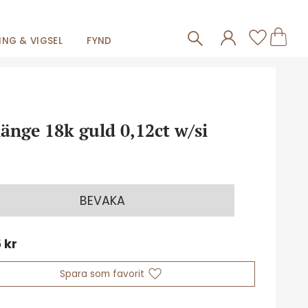
Frakt 59kr
Kundva
Favorit
NG & VIGSEL
FYND
änge 18k guld 0,12ct w/si
BEVAKA
5
kr
Lägg till i favoriter