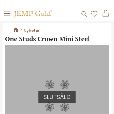
Frakt 59kr
Kundv
Meny
Favorite
Nyheter
One Studs Crown Mini Steel
SLUTSÅLD