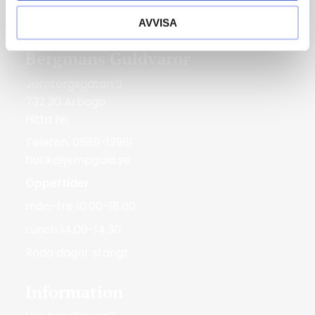
Röda dagar Stängt
AVVISA
Bergmans Guldvaror
Järntorgsgatan 3
732 30 Arboga
Hitta hit
Telefon: 0589-13961
butik@jempguld.se
Öppettider
mån-fre 10.00-18.00
Lunch 14.00-14.30
Röda dagar stängt
Information