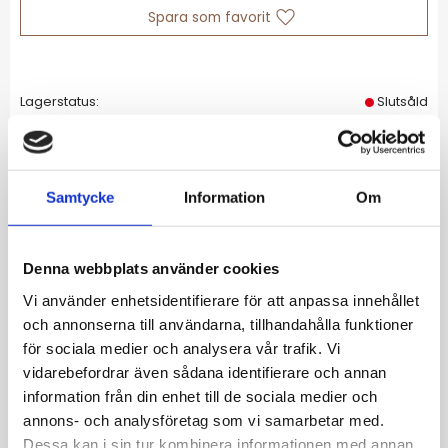
Lägg till i favoriter
Lagerstatus
Slutsåld
Artikelnr
126142
Allmänt
Samtycke
Information
Om
Vår serie One studs kommer här med vår
klassiska Crown i fyra små ministuds.
Denna webbplats använder cookies
Crown är perfekta att bära för dig som har
Vi använder enhetsidentifierare för att anpassa innehållet
fler hål i örat och vill mixa och matcha med
och annonserna till användarna, tillhandahålla funktioner
säsongens större statementörhängen, cuffs
för sociala medier och analysera vår trafik. Vi
och studs för en unik kombination. One studs
vidarebefordrar även sådana identifierare och annan
Crown ses här i blankt rostfritt stål.
information från din enhet till de sociala medier och
annons- och analysföretag som vi samarbetar med.
DIAMETER 3 MM
Dessa kan i sin tur kombinera informationen med annan