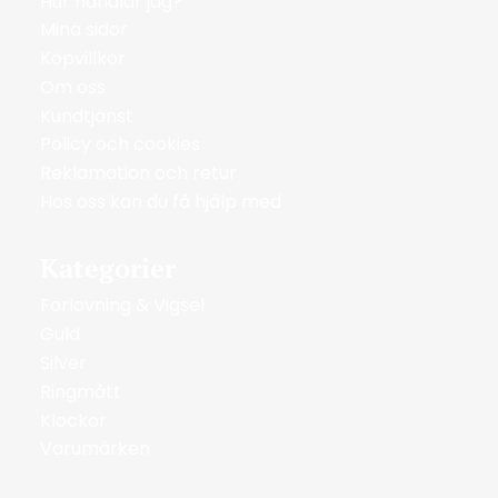
Hur handlar jag?
Mina sidor
Köpvillkor
Om oss
Kundtjänst
Policy och cookies
Reklamation och retur
Hos oss kan du få hjälp med
Kategorier
Förlovning & Vigsel
Guld
Silver
Ringmått
Klockor
Varumärken