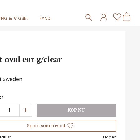
Frakt 59kr
Kundva
Favorit
NG & VIGSEL
FYND
t oval ear g/clear
of Sweden
kr
+
Lägg till i favoriter
tatus
I lager