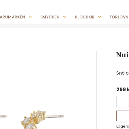
0227-294 05
shop@jempguld.se
Tis-Fre: 10.00-18.00 Lör: 10.00-14.00
ARUMÄRKEN
SMYCKEN
KLOCKOR
FÖRLOVNI
Nui
Snö 
299
-
Lagers