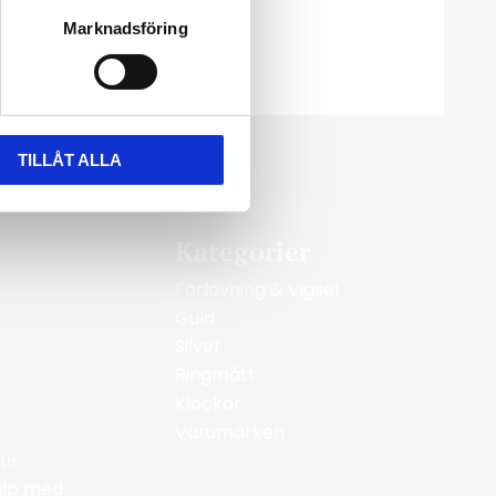
 outfit att sticka ut med dessa underbara örh
Marknadsföring
TILLÅT ALLA
Kategorier
Förlovning & Vigsel
Guld
Silver
Ringmått
Klockor
Varumärken
ur
jälp med