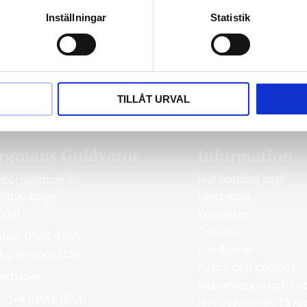
rande stenar som skapar en unik look. Få din
Inställningar
Statistik
TILLÅT URVAL
rgmans Guldvaror
Information
Hur handlar jag?
ntorgsgatan 3
Mina sidor
 30 Arboga
a hit
Köpvillkor
Om oss
efon: 0589-13961
Kundtjänst
ik@jempguld.se
Policy och cookies
ettider
Reklamation och ret
-fre 10.00-18.00
Hos oss kan du få h