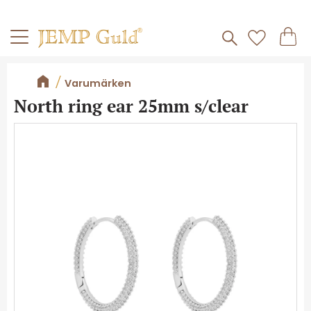
Frakt 59kr
Kundv
Meny
Favorite
Varumärken
North ring ear 25mm s/clear