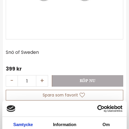
Snö of Sweden
399
kr
-
+
Lägg till i favoriter
Lagerstatus
I lager
Artikelnr
1289-7200012-ONE
Samtycke
Information
Om