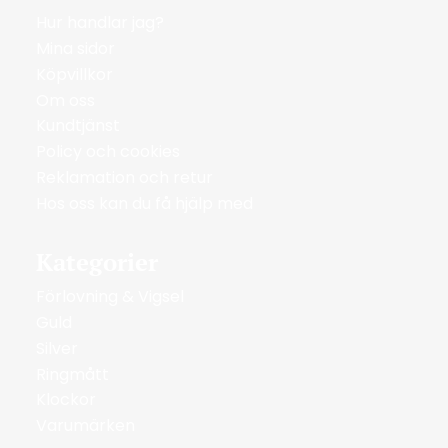
Hur handlar jag?
Mina sidor
Köpvillkor
Om oss
Kundtjänst
Policy och cookies
Reklamation och retur
Hos oss kan du få hjälp med
Kategorier
Förlovning & Vigsel
Guld
Silver
Ringmått
Klockor
Varumärken