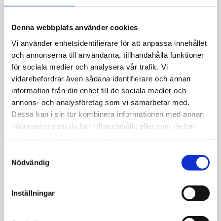
Allmänt
Denna webbplats använder cookies
Silverpläterad mässing med cubic zirconia
Vi använder enhetsidentifierare för att anpassa innehållet
och annonserna till användarna, tillhandahålla funktioner
för sociala medier och analysera vår trafik. Vi
vidarebefordrar även sådana identifierare och annan
information från din enhet till de sociala medier och
annons- och analysföretag som vi samarbetar med.
JEMP Guld
Dessa kan i sin tur kombinera informationen med annan
information som du har tillhandahållit eller som de har
Kungsgatan 30
samlat in när du har använt deras tjänster.
736 32 Kungsör
Hitta hit
S
Nödvändig
a
Telefon: 0227-294 05
m
shop@jempguld.se
t
Inställningar
Öppettider
y
c
tis-fre 10.00-18.00