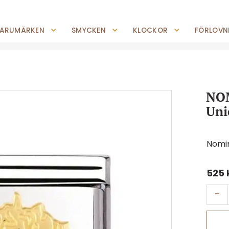
0227-294 05
shop@jempguld.se
Tis-Fre: 10.00-18.00 Lör: 10.00-14.00
ARUMÄRKEN
SMYCKEN
KLOCKOR
FÖRLOVNI
NOM
Uni
Nomi
525
-