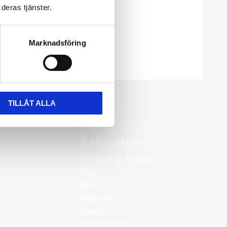
deras tjänster.
Marknadsföring
TILLÅT ALLA
Kategorier
Förlovning & Vigsel
Guld
Silver
Ringmått
Klockor
Varumärken