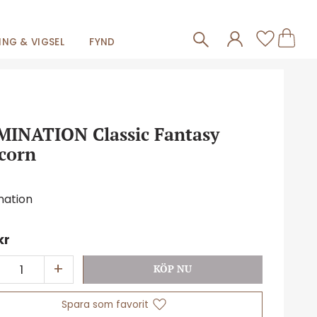
Frakt 59kr
Kundva
Favorit
NG & VIGSEL
FYND
INATION Classic Fantasy
corn
nation
kr
+
Lägg till i favoriter