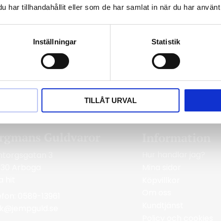
har tillhandahållit eller som de har samlat in när du har använt 
t armband.
Inställningar
Statistik
TILLÅT URVAL
rgmans Guldvaror
Information
Hur handlar jag?
ntorgsgatan 3
Mina sidor
 30 Arboga
a hit
Köpvillkor
Om oss
efon: 0589-13961
Kundtjänst
ik@jempguld.se
Policy och cookies