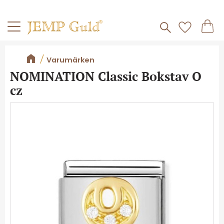
Frakt 59kr
Kundv
Meny
Favorite
Varumärken
NOMINATION Classic Bokstav O
cz