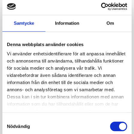
Lägg till i favoriter
Samtycke
Information
Om
Lagerstatus
I lager
Artikelnr
030301-15
Denna webbplats använder cookies
Allmänt
Vi använder enhetsidentifierare för att anpassa innehållet
och annonserna till användarna, tillhandahålla funktioner
Nomination Classic. Bokstav O i 18k guld och
för sociala medier och analysera vår trafik. Vi
cz. Stål 10 x 8mm.
vidarebefordrar även sådana identifierare och annan
Kombinera ditt eget armband.
information från din enhet till de sociala medier och
annons- och analysföretag som vi samarbetar med.
Dessa kan i sin tur kombinera informationen med annan
information som du har tillhandahållit eller som de har
samlat in när du har använt deras tjänster.
JEMP Guld
S
Nödvändig
a
Kungsgatan 30