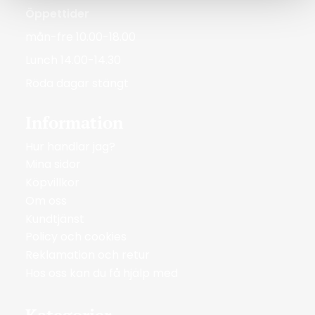
Öppettider
mån-fre 10.00-18.00
Lunch 14.00-14.30
Röda dagar stängt
Information
Hur handlar jag?
Mina sidor
Köpvillkor
Om oss
Kundtjänst
Policy och cookies
Reklamation och retur
Hos oss kan du få hjälp med
Kategorier