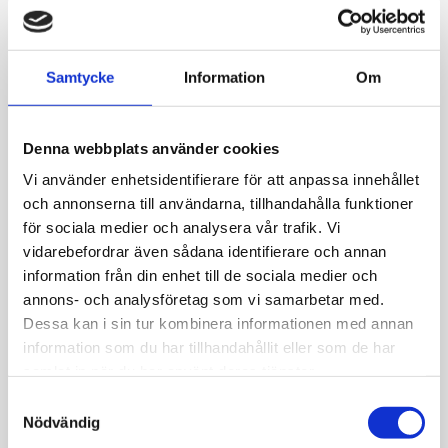
Lägg till i favoriter
Samtycke
Information
Om
Lagerstatus
I lager
Artikelnr
030301-07
Denna webbplats använder cookies
Allmänt
Vi använder enhetsidentifierare för att anpassa innehållet
och annonserna till användarna, tillhandahålla funktioner
Nomination Classic. Bokstav G i 18k guld och
för sociala medier och analysera vår trafik. Vi
cz. Stål 10 x 8mm.
vidarebefordrar även sådana identifierare och annan
Kombinera ditt eget armband.
information från din enhet till de sociala medier och
annons- och analysföretag som vi samarbetar med.
Dessa kan i sin tur kombinera informationen med annan
information som du har tillhandahållit eller som de har
samlat in när du har använt deras tjänster.
JEMP Guld
S
Nödvändig
a
Kungsgatan 30