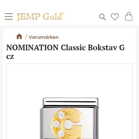
Frakt 59kr
Kundv
Meny
Favorite
Varumärken
NOMINATION Classic Bokstav G
cz