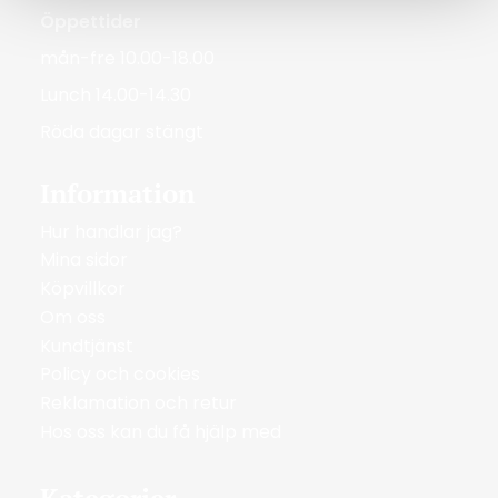
Öppettider
mån-fre 10.00-18.00
Lunch 14.00-14.30
Röda dagar stängt
Information
Hur handlar jag?
Mina sidor
Köpvillkor
Om oss
Kundtjänst
Policy och cookies
Reklamation och retur
Hos oss kan du få hjälp med
Kategorier