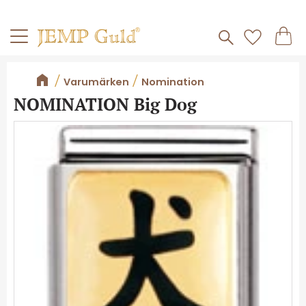
Frakt 59kr
Kundv
Meny
Favorite
Varumärken
Nomination
NOMINATION Big Dog