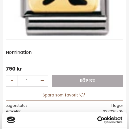
Nomination
790
kr
-
+
Lägg till i favoriter
Lagerstatus
I lager
Artikelnr
032236-05