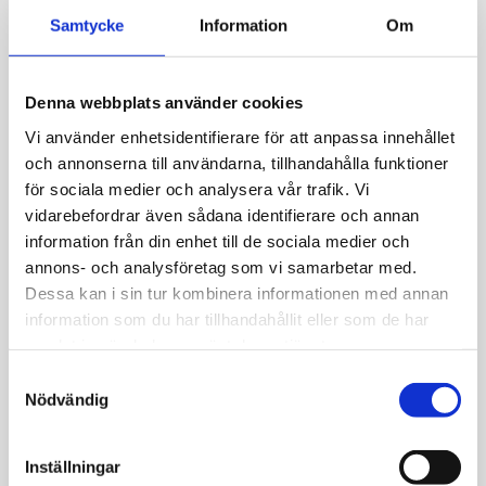
Allmänt
Samtycke
Information
Om
Nomination Big. Hunden; kinesiska
stjärntecknet för den som är född år 1910,
Denna webbplats använder cookies
1922, 1934, 1946, 1958, 1970, 1982, 1994, 2006 och
Vi använder enhetsidentifierare för att anpassa innehållet
2018. Svart emalj, 18k guld och stål 10X13mm.
och annonserna till användarna, tillhandahålla funktioner
Kombinera ditt eget armband.
för sociala medier och analysera vår trafik. Vi
vidarebefordrar även sådana identifierare och annan
information från din enhet till de sociala medier och
annons- och analysföretag som vi samarbetar med.
Dessa kan i sin tur kombinera informationen med annan
JEMP Guld
information som du har tillhandahållit eller som de har
samlat in när du har använt deras tjänster.
Kungsgatan 30
S
736 32 Kungsör
Nödvändig
a
Hitta hit
m
Telefon: 0227-294 05
t
Inställningar
shop@jempguld.se
y