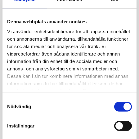
Allmänt
Nomination Big. Bokstav R i 18k guld och cz.
Denna webbplats använder cookies
Stål 10X13mm.
Vi använder enhetsidentifierare för att anpassa innehållet
Kombinera ditt eget armband.
och annonserna till användarna, tillhandahålla funktioner
för sociala medier och analysera vår trafik. Vi
vidarebefordrar även sådana identifierare och annan
information från din enhet till de sociala medier och
annons- och analysföretag som vi samarbetar med.
JEMP Guld
Dessa kan i sin tur kombinera informationen med annan
information som du har tillhandahållit eller som de har
Kungsgatan 30
samlat in när du har använt deras tjänster.
736 32 Kungsör
S
Hitta hit
Nödvändig
a
Telefon: 0227-294 05
m
shop@jempguld.se
t
Inställningar
y
Öppettider
c