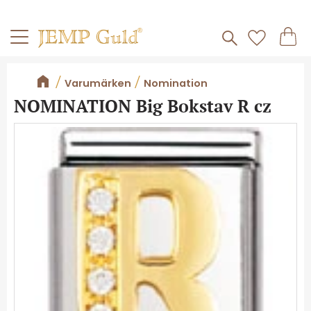
Frakt 59kr
Kundv
Meny
Favorite
Varumärken
Nomination
NOMINATION Big Bokstav R cz