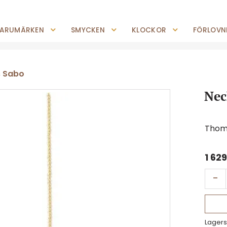
0227-294 05
shop@jempguld.se
Tis-Fre: 10.00-18.00 Lör: 10.00-14.00
ARUMÄRKEN
SMYCKEN
KLOCKOR
FÖRLOVNI
 Sabo
Nec
Thom
1 62
-
Lagers