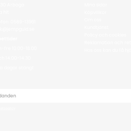
Mina sidor
 30 Arboga
a hit
Köpvillkor
Om oss
efon: 0589-13961
Kundtjänst
ik@jempguld.se
Policy och cookies
ettider
Reklamation och ret
-fre 10.00-18.00
Hos oss kan du få h
ch 14.00-14.30
a dagar stängt
tetspolicy
.