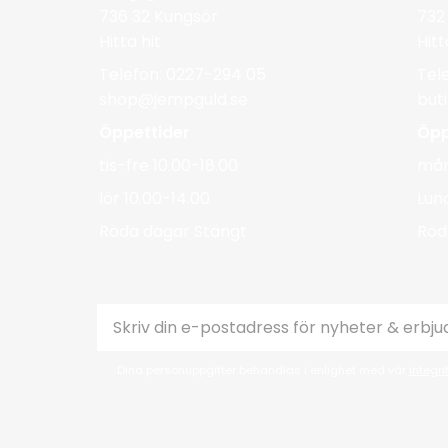
736 32 Kungsör
732
Hitta hit
Hitt
Telefon: 0227-294 05
Tel
shop@jempguld.se
but
Öppettider
Öpp
tis-fre 10.00-18.00
mån
lör 10.00-14.00
Lun
Röda dagar Stängt
Röd
Dina personuppgifter behandlas i enlighet med vår
integri