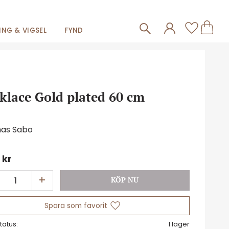
Frakt 59kr
Kundva
Favorit
NG & VIGSEL
FYND
klace Gold plated 60 cm
as Sabo
9
kr
+
Lägg till i favoriter
tatus
I lager