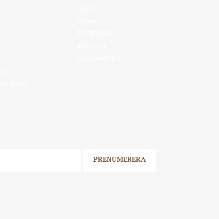
Guld
Silver
Ringmått
Klockor
Varumärken
ur
jälp med
PRENUMERERA