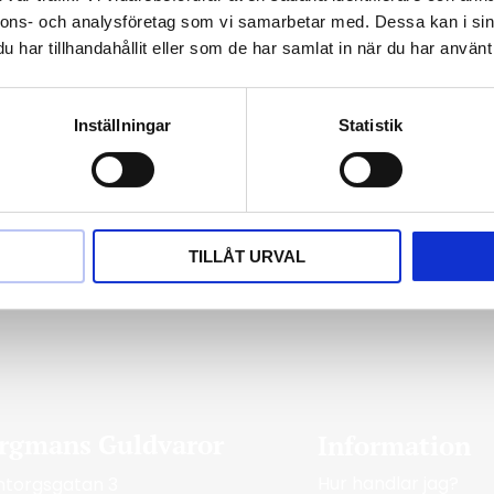
nnons- och analysföretag som vi samarbetar med. Dessa kan i sin
har tillhandahållit eller som de har samlat in när du har använt 
ering av 18 karat gult guld
Inställningar
Statistik
L60
TILLÅT URVAL
rgmans Guldvaror
Information
Hur handlar jag?
ntorgsgatan 3