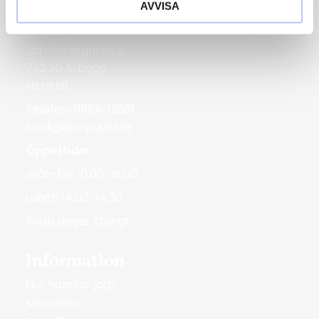
AVVISA
Bergmans Guldvaror
Järntorgsgatan 3
732 30 Arboga
Hitta hit
Telefon: 0589-13961
butik@jempguld.se
Öppettider
mån-fre 10.00-18.00
Lunch 14.00-14.30
Röda dagar stängt
Information
Hur handlar jag?
Mina sidor