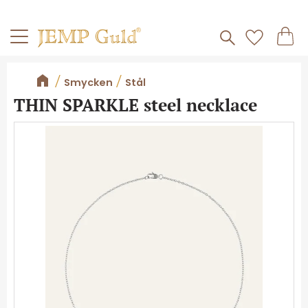
Frakt 59kr
Kundv
Meny
Favorite
Smycken
Stål
THIN SPARKLE steel necklace