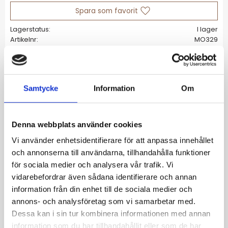
Lägg till i favoriter
Lagerstatus
I lager
Artikelnr
MO329
Allmänt
Samtycke
Information
Om
Ett minimalistiskt halsband med en nätt,
klassisk kedja och en diskret rund sten.
Denna webbplats använder cookies
Tillverkat i rostfritt stål med PVD-plätering är
det både slitstarkt och vattentåligt, vilket gör
Vi använder enhetsidentifierare för att anpassa innehållet
att det behåller sin färg och glans över tid.
och annonserna till användarna, tillhandahålla funktioner
för sociala medier och analysera vår trafik. Vi
Förlängningskedjan kan enkelt tas av för en
vidarebefordrar även sådana identifierare och annan
justerbar passform.
information från din enhet till de sociala medier och
Färg: Silver
annons- och analysföretag som vi samarbetar med.
Material: Stål
Dessa kan i sin tur kombinera informationen med annan
Sten: Cubic zirconia
information som du har tillhandahållit eller som de har