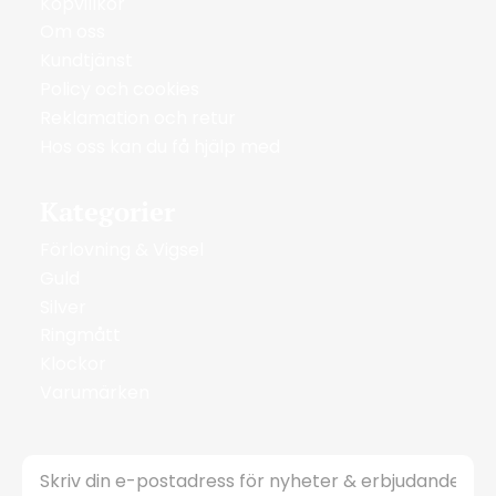
Köpvillkor
Om oss
Kundtjänst
Policy och cookies
Reklamation och retur
Hos oss kan du få hjälp med
Kategorier
Förlovning & Vigsel
Guld
Silver
Ringmått
Klockor
Varumärken