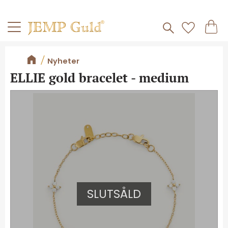
Frakt 59kr
Kundv
Meny
Favorite
Nyheter
ELLIE gold bracelet - medium
SLUTSÅLD