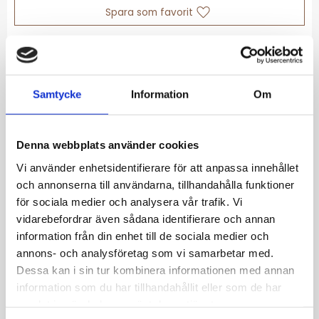
Lägg till i favoriter
Lagerstatus
Slutsåld
Artikelnr
MB2060
Samtycke
Information
Om
Allmänt
Denna webbplats använder cookies
Vi använder enhetsidentifierare för att anpassa innehållet
Armband med flera blomformade detaljer
och annonserna till användarna, tillhandahålla funktioner
som skapar ett vackert feminint uttryck.
för sociala medier och analysera vår trafik. Vi
Färg: Guld
vidarebefordrar även sådana identifierare och annan
Material: Stål
information från din enhet till de sociala medier och
Storlek: Medium: 170 + 30 mm
annons- och analysföretag som vi samarbetar med.
Plätering: 18K guld PVD-beläggning
Dessa kan i sin tur kombinera informationen med annan
information som du har tillhandahållit eller som de har
samlat in när du har använt deras tjänster.