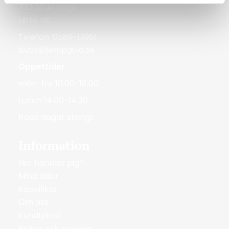
732 30 Arboga
Hitta hit
Telefon: 0589-13961
butik@jempguld.se
Öppettider
mån-fre 10.00-18.00
Lunch 14.00-14.30
Röda dagar stängt
Information
Hur handlar jag?
Mina sidor
Köpvillkor
Om oss
Kundtjänst
Policy och cookies