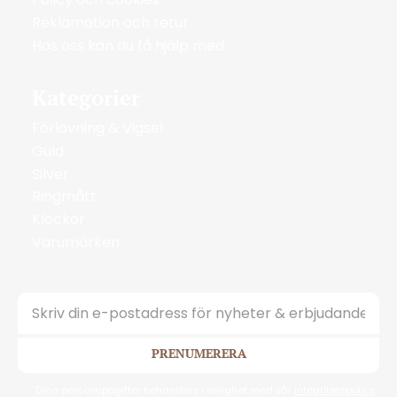
Reklamation och retur
Hos oss kan du få hjälp med
Kategorier
Förlovning & Vigsel
Guld
Silver
Ringmått
Klockor
Varumärken
PRENUMERERA
Dina personuppgifter behandlas i enlighet med vår
integritetspolicy
.