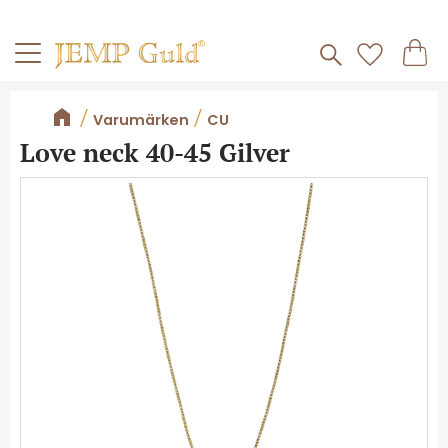
Frakt 59kr
Kundv
Meny
Favorite
Varumärken
CU
Love neck 40-45 Gilver