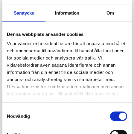
Lägg till i favoriter
Samtycke
Information
Om
Lagerstatus
I lager
Artikelnr
1521121009
Denna webbplats använder cookies
Allmänt
Vi använder enhetsidentifierare för att anpassa innehållet
och annonserna till användarna, tillhandahålla funktioner
för sociala medier och analysera vår trafik. Vi
Justerbar längd ca: 40-45cm.
vidarebefordrar även sådana identifierare och annan
information från din enhet till de sociala medier och
annons- och analysföretag som vi samarbetar med.
Dessa kan i sin tur kombinera informationen med annan
information som du har tillhandahållit eller som de har
JEMP Guld
samlat in när du har använt deras tjänster.
S
Kungsgatan 30
Nödvändig
a
736 32 Kungsör
m
Hitta hit
t