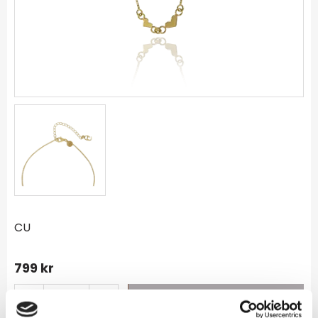
CU
799
kr
-
+