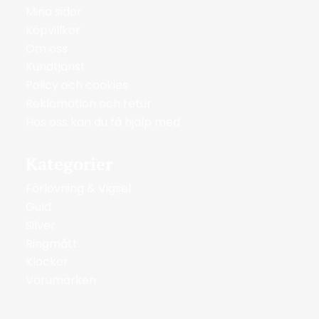
Mina sidor
Köpvillkor
Om oss
Kundtjänst
Policy och cookies
Reklamation och retur
Hos oss kan du få hjälp med
Kategorier
Förlovning & Vigsel
Guld
Silver
Ringmått
Klockor
Varumärken