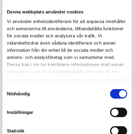
Allmänt
Denna webbplats använder cookies
Kathy Oval Earring i gold/clear.
Vi använder enhetsidentifierare för att anpassa innehållet
och annonserna till användarna, tillhandahålla funktioner
för sociala medier och analysera vår trafik. Vi
vidarebefordrar även sådana identifierare och annan
information från din enhet till de sociala medier och
JEMP Guld
annons- och analysföretag som vi samarbetar med.
Dessa kan i sin tur kombinera informationen med annan
Kungsgatan 30
information som du har tillhandahållit eller som de har
736 32 Kungsör
samlat in när du har använt deras tjänster.
Hitta hit
S
Telefon: 0227-294 05
Nödvändig
a
shop@jempguld.se
m
Öppettider
t
Inställningar
y
tis-fre 10.00-18.00
c
lör 10.00-14.00
k
Statistik