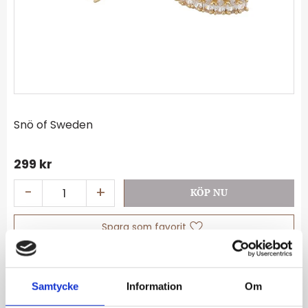
Snö of Sweden
299
kr
-
+
Lägg till i favoriter
Lagerstatus
I lager
Artikelnr
896-5200251
Samtycke
Information
Om