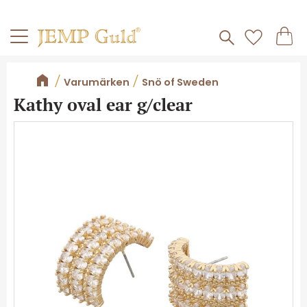
Frakt 59kr
Kundv
Meny
Favorite
Varumärken
Snö of Sweden
Kathy oval ear g/clear