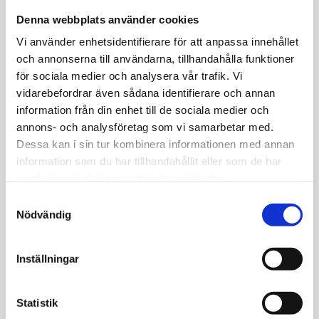
Hänge i 18k guld, hjärta matt facetterat
Nettovikt: 0.4 g
Denna webbplats använder cookies
Vi använder enhetsidentifierare för att anpassa innehållet
och annonserna till användarna, tillhandahålla funktioner
för sociala medier och analysera vår trafik. Vi
vidarebefordrar även sådana identifierare och annan
information från din enhet till de sociala medier och
JEMP Guld
annons- och analysföretag som vi samarbetar med.
Kungsgatan 30
Dessa kan i sin tur kombinera informationen med annan
736 32 Kungsör
information som du har tillhandahållit eller som de har
Hitta hit
samlat in när du har använt deras tjänster.
S
Telefon: 0227-294 05
Nödvändig
a
shop@jempguld.se
m
Öppettider
t
Inställningar
tis-fre 10.00-18.00
y
c
lör 10.00-14.00
k
Statistik
Röda dagar Stängt