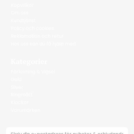
Köpvillkor
Om oss
Kundtjänst
Policy och cookies
Reklamation och retur
Hos oss kan du få hjälp med
Kategorier
Förlovning & Vigsel
Guld
Silver
Ringmått
Klockor
Varumärken