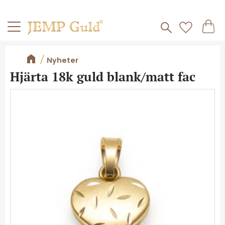
Frakt 59kr
Kundv
Meny
Favorite
Nyheter
Hjärta 18k guld blank/matt fac