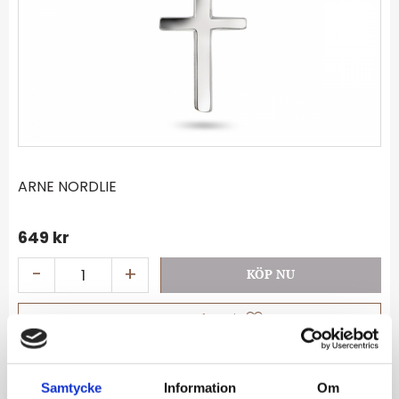
ARNE NORDLIE
649
kr
-
+
Lägg till i favoriter
Lagerstatus
I lager
Artikelnr
67811
Samtycke
Information
Om