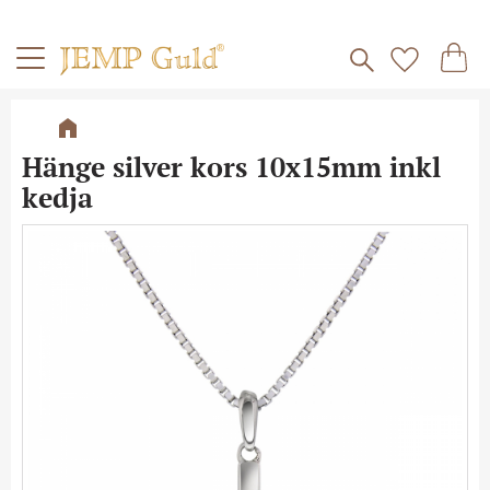
Frakt 59kr
Kundv
Meny
Favorite
Hänge silver kors 10x15mm inkl
kedja