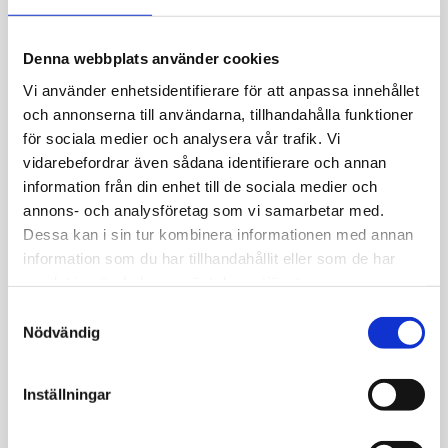
Allmänt
Denna webbplats använder cookies
Silverhalsband med kors, 10x15mm.
Vi använder enhetsidentifierare för att anpassa innehållet
och annonserna till användarna, tillhandahålla funktioner
för sociala medier och analysera vår trafik. Vi
vidarebefordrar även sådana identifierare och annan
information från din enhet till de sociala medier och
annons- och analysföretag som vi samarbetar med.
JEMP Guld
Dessa kan i sin tur kombinera informationen med annan
information som du har tillhandahållit eller som de har
Kungsgatan 30
samlat in när du har använt deras tjänster.
736 32 Kungsör
Hitta hit
S
Nödvändig
a
Telefon: 0227-294 05
m
shop@jempguld.se
t
Inställningar
Öppettider
y
c
tis-fre 10.00-18.00