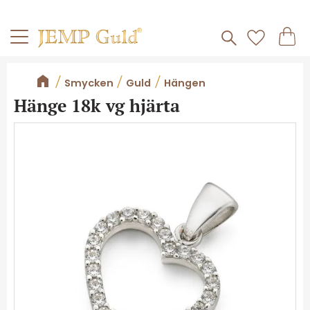
Frakt 59kr
Kundv
Meny
Favorite
Smycken
Guld
Hängen
Hänge 18k vg hjärta