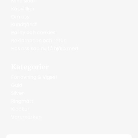
Mina sidor
Köpvillkor
Om oss
Kundtjänst
Policy och cookies
Reklamation och retur
Hos oss kan du få hjälp med
Kategorier
Förlovning & Vigsel
Guld
Silver
Ringmått
Klockor
Varumärken