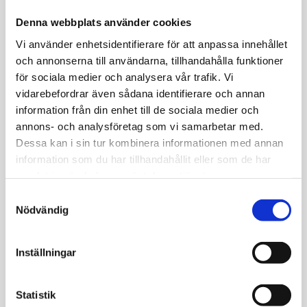
Hänge 18k vitguld hjärta 13x11mm med cz vikt
Denna webbplats använder cookies
ca 1 gr
Vi använder enhetsidentifierare för att anpassa innehållet
och annonserna till användarna, tillhandahålla funktioner
för sociala medier och analysera vår trafik. Vi
vidarebefordrar även sådana identifierare och annan
information från din enhet till de sociala medier och
JEMP Guld
annons- och analysföretag som vi samarbetar med.
Dessa kan i sin tur kombinera informationen med annan
Kungsgatan 30
information som du har tillhandahållit eller som de har
736 32 Kungsör
samlat in när du har använt deras tjänster.
Hitta hit
S
Telefon: 0227-294 05
Nödvändig
a
shop@jempguld.se
m
Öppettider
t
Inställningar
y
tis-fre 10.00-18.00
c
lör 10.00-14.00
k
Statistik