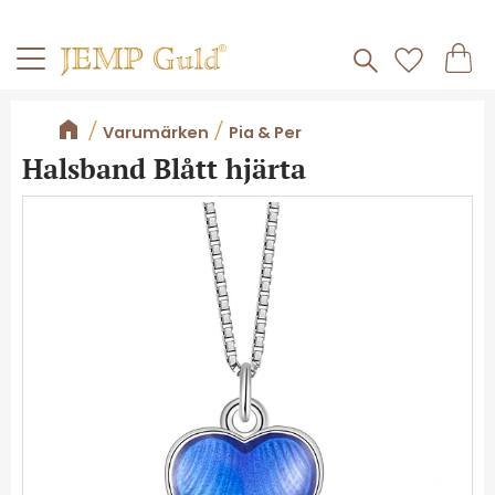
Frakt 59kr
Kundv
Meny
Favorite
Varumärken
Pia & Per
Halsband Blått hjärta