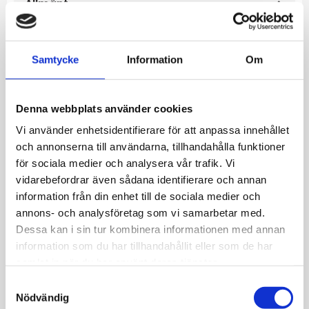
Allmänt
Det här smycket är en av våra bästsäljare
och designad av Arne Nordlie ca. 1950.
Samtycke
Information
Om
Smycket är i silver 925 och pläterad med
blått emalj. Kanske har du haft ett sådant
Denna webbplats använder cookies
smycke från din barndom?
Vi använder enhetsidentifierare för att anpassa innehållet
Bredd: 10,5 mm., Höjd: 12 mm.
och annonserna till användarna, tillhandahålla funktioner
för sociala medier och analysera vår trafik. Vi
Rhodinerat venetiansk silverhalsband i längd
vidarebefordrar även sådana identifierare och annan
information från din enhet till de sociala medier och
34/37 cm
annons- och analysföretag som vi samarbetar med.
Dessa kan i sin tur kombinera informationen med annan
information som du har tillhandahållit eller som de har
samlat in när du har använt deras tjänster.
S
JEMP Guld
Nödvändig
a