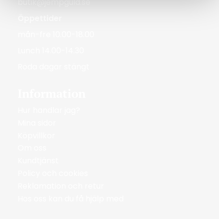
butik@jempguld.se
Öppettider
mån-fre 10.00-18.00
Lunch 14.00-14.30
Röda dagar stängt
Information
Hur handlar jag?
Mina sidor
Köpvillkor
Om oss
Kundtjänst
Policy och cookies
Reklamation och retur
Hos oss kan du få hjälp med