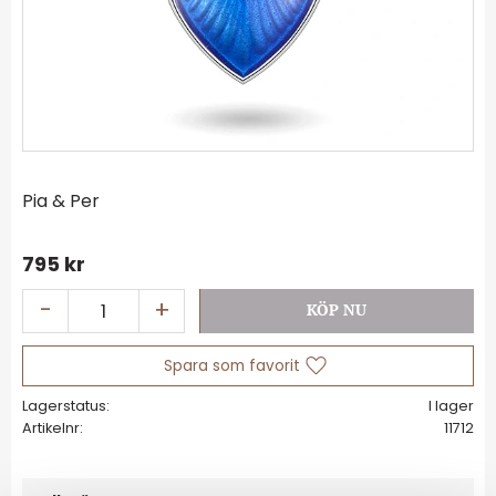
Pia & Per
795
kr
-
+
Lägg till i favoriter
Lagerstatus
I lager
Artikelnr
11712