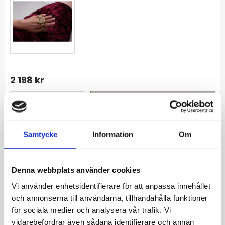
2 198
kr
-
+
Lägg till i favoriter
Samtycke
Information
Om
Lagerstatus
I lager
Artikelnr
GW0300L2
Denna webbplats använder cookies
Vi använder enhetsidentifierare för att anpassa innehållet
Allmänt
och annonserna till användarna, tillhandahålla funktioner
för sociala medier och analysera vår trafik. Vi
Bredd/diameter:
36mm diameter
vidarebefordrar även sådana identifierare och annan