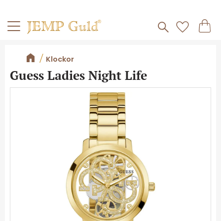
Frakt 59kr
Kundv
Meny
Favorite
Klockor
Guess Ladies Night Life