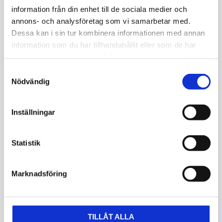
Glas:
Mineral
information från din enhet till de sociala medier och
annons- och analysföretag som vi samarbetar med.
Vattentäthet:
30-49 meter
Dessa kan i sin tur kombinera informationen med annan
Urverk:
Quartz
information som du har tillhandahållit eller som de har
samlat in när du har använt deras tjänster.
Färg:
Guld
S
Material:
Stål
Nödvändig
a
m
t
Inställningar
y
c
k
Statistik
e
JEMP Guld
s
Marknadsföring
v
Kungsgatan 30
a
736 32 Kungsör
l
Hitta hit
TILLÅT ALLA