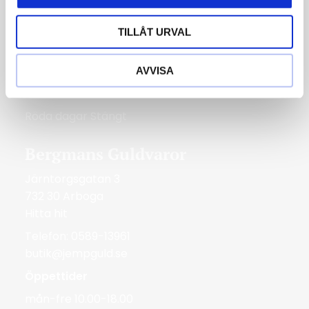
Telefon: 0227-294 05
shop@jempguld.se
TILLÅT URVAL
Öppettider
tis-fre 10.00-18.00
AVVISA
lör 10.00-14.00
Röda dagar Stängt
Bergmans Guldvaror
Järntorgsgatan 3
732 30 Arboga
Hitta hit
Telefon: 0589-13961
butik@jempguld.se
Öppettider
mån-fre 10.00-18.00