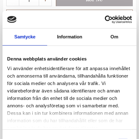
Lägg till i favoriter
Lagerstatus
I lager
Artikelnr
G195001
Samtycke
Information
Om
Allmänt
Denna webbplats använder cookies
Vi använder enhetsidentifierare för att anpassa innehållet
Material boett: Rostfritt stål
och annonserna till användarna, tillhandahålla funktioner
Boett: 20,5 mm
för sociala medier och analysera vår trafik. Vi
Urverk: Kvartsur
vidarebefordrar även sådana identifierare och annan
Glas: Mineralglas
information från din enhet till de sociala medier och
Vattentålighet: 3 ATM
annons- och analysföretag som vi samarbetar med.
Dessa kan i sin tur kombinera informationen med annan
information som du har tillhandahållit eller som de har
samlat in när du har använt deras tjänster.
S