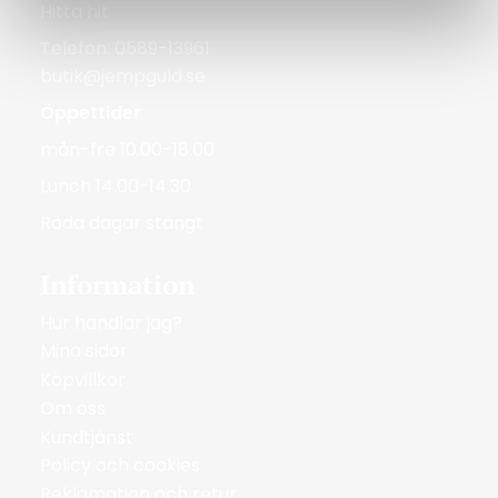
Hitta hit
Telefon: 0589-13961
butik@jempguld.se
Öppettider
mån-fre 10.00-18.00
Lunch 14.00-14.30
Röda dagar stängt
Information
Hur handlar jag?
Mina sidor
Köpvillkor
Om oss
Kundtjänst
Policy och cookies
Reklamation och retur