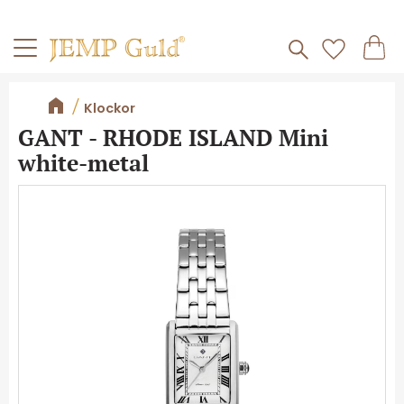
Frakt 59kr
Kundv
Meny
Favorite
Klockor
GANT - RHODE ISLAND Mini
white-metal