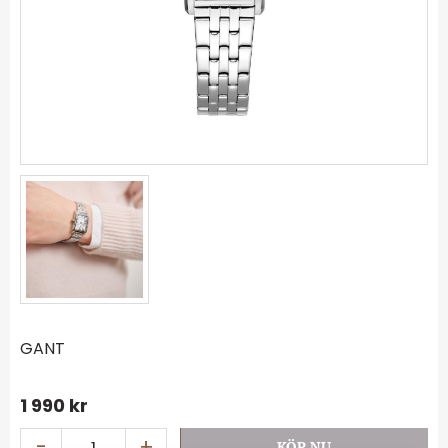
GANT
1 990
kr
-
+