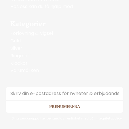
Hos oss kan du få hjälp med
Kategorier
Förlovning & Vigsel
Guld
Silver
Ringmått
Klockor
Varumärken
PRENUMERERA
Dina personuppgifter behandlas i enlighet med vår
integritetspolicy
.