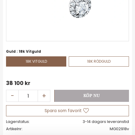
Guld :
18k Vitguld
18K VITGULD
18K RÖDGULD
38 100
kr
-
+
Lägg till i favoriter
Lagerstatus
Artikelnr
MG02918v