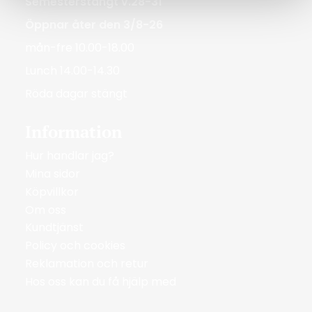
Semesterstängt v.28-31
Öppnar åter den 3/8-26
mån-fre 10.00-18.00
Lunch 14.00-14.30
Röda dagar stängt
Information
Hur handlar jag?
Mina sidor
Köpvillkor
Om oss
Kundtjänst
Policy och cookies
Reklamation och retur
Hos oss kan du få hjälp med