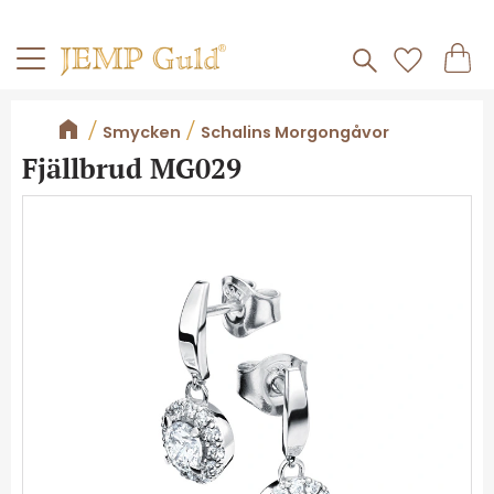
Frakt 59kr
Kundv
Meny
Favorite
Smycken
Schalins Morgongåvor
Fjällbrud MG029