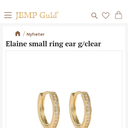
Frakt 59kr
Kundv
Meny
Favorite
Nyheter
Elaine small ring ear g/clear