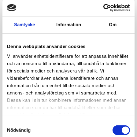
Lägg till i favoriter
Lagerstatus
I lager
Artikelnr
789-6000251
Samtycke
Information
Om
Allmänt
Denna webbplats använder cookies
Vi använder enhetsidentifierare för att anpassa innehållet
Hoop örhänge i guldpläterad mässing med
och annonserna till användarna, tillhandahålla funktioner
fina cubic zirkonia stenar.
för sociala medier och analysera vår trafik. Vi
Storlek: 14 mm.
vidarebefordrar även sådana identifierare och annan
Nickel testad
information från din enhet till de sociala medier och
annons- och analysföretag som vi samarbetar med.
Dessa kan i sin tur kombinera informationen med annan
information som du har tillhandahållit eller som de har
samlat in när du har använt deras tjänster.
S
JEMP Guld
Nödvändig
a