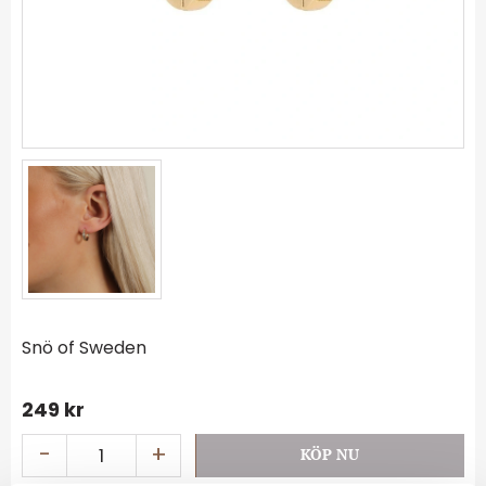
Snö of Sweden
249
kr
-
+