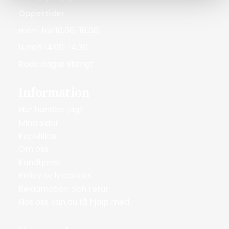
Öppettider
mån-fre 10.00-18.00
Lunch 14.00-14.30
Röda dagar stängt
Information
Hur handlar jag?
Mina sidor
Köpvillkor
Om oss
Kundtjänst
Policy och cookies
Reklamation och retur
Hos oss kan du få hjälp med